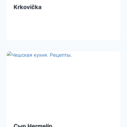
Krkovička
Сыр Hermelín