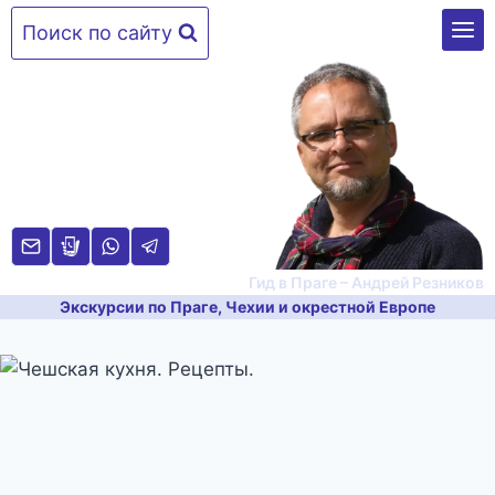
Перейти
Поиск по сайту
к
содержимому
Гид в Праге – Андрей Резников
Экскурсии по Праге, Чехии и окрестной Европе