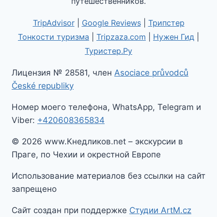
путешественников.
TripAdvisor
|
Google Reviews
|
Трипстер
Тонкости туризма
|
Tripzaza.com
|
Нужен Гид
|
Туристер.Ру
Лицензия № 28581, член
Asociace průvodců
České republiky
Номер моего телефона, WhatsApp, Telegram и
Viber:
+420608365834
© 2026 www.Кнедликов.net – экскурсии в
Праге, по Чехии и окрестной Европе
Использование материалов без ссылки на сайт
запрещено
Сайт создан при поддержке
Студии ArtM.cz