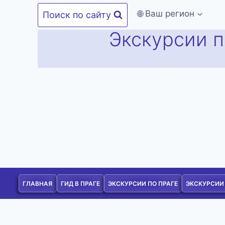
Перейти
🌐 Ваш регион
Поиск по сайту
к
Экскурсии п
содержимому
ГЛАВНАЯ
ГИД В ПРАГЕ
ЭКСКУРСИИ ПО ПРАГЕ
ЭКСКУРСИИ