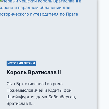
ИСТОРИЯ ЧЕХИИ
Король Вратислав II
Сын Бржетислава I из рода
Пржемысловичей и Юдиты фон
Швейнфурт из дома Бабенбергов,
Вратислав II…