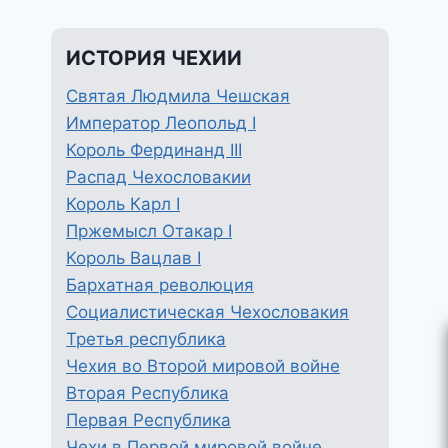
ИСТОРИЯ ЧЕХИИ
Святая Людмила Чешская
Император Леопольд I
Король Фердинанд III
Распад Чехословакии
Король Карл I
Пржемысл Отакар I
Король Вацлав I
Бархатная революция
Социалистическая Чехословакия
Третья республика
Чехия во Второй мировой войне
Вторая Республика
Первая Республика
Чехи в Первой мировой войне