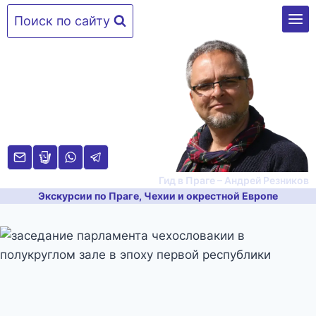
Перейти
Поиск по сайту
к
содержимому
Гид в Праге – Андрей Резников
Экскурсии по Праге, Чехии и окрестной Европе