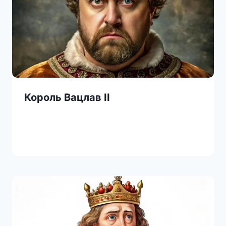
Король Вацлав II