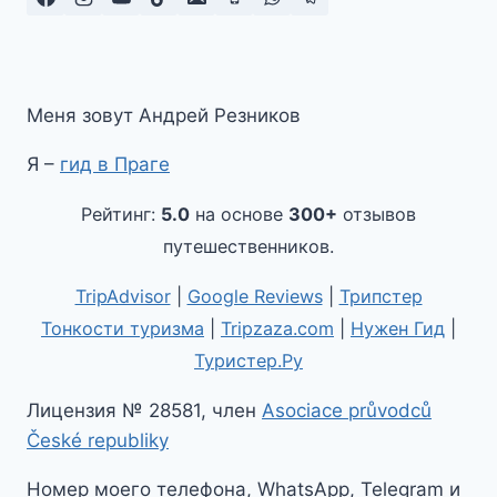
Меня зовут Андрей Резников
Я –
гид в Праге
Рейтинг:
5.0
на основе
300+
отзывов
путешественников.
TripAdvisor
|
Google Reviews
|
Трипстер
Тонкости туризма
|
Tripzaza.com
|
Нужен Гид
|
Туристер.Ру
Лицензия № 28581, член
Asociace průvodců
České republiky
Номер моего телефона, WhatsApp, Telegram и