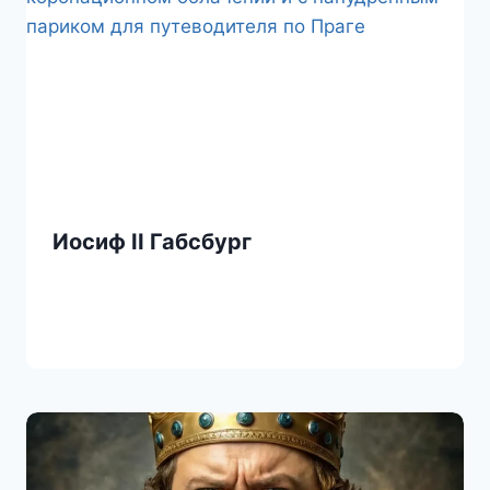
k
i
Иосиф II Габсбург