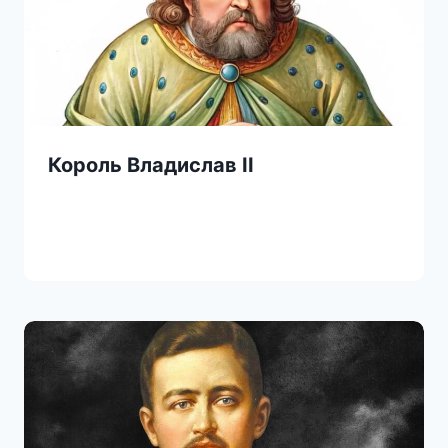
Король Владиcлав II