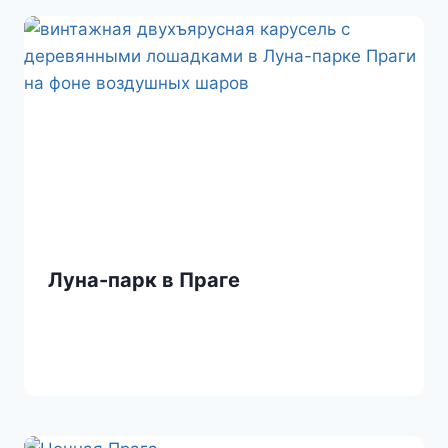
n
ь
i
k
i
Луна-парк в Праге