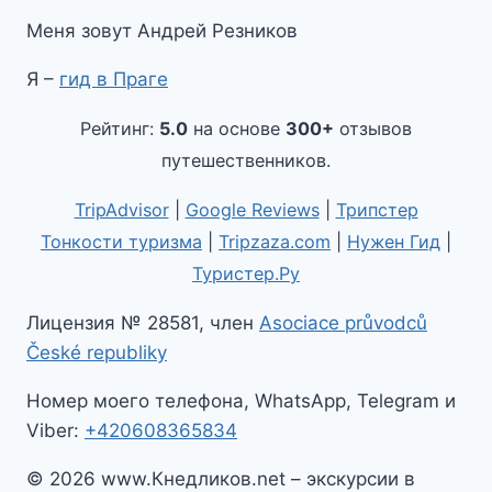
Меня зовут Андрей Резников
Я –
гид в Праге
Рейтинг:
5.0
на основе
300+
отзывов
путешественников.
TripAdvisor
|
Google Reviews
|
Трипстер
Тонкости туризма
|
Tripzaza.com
|
Нужен Гид
|
Туристер.Ру
Лицензия № 28581, член
Asociace průvodců
České republiky
Номер моего телефона, WhatsApp, Telegram и
Viber:
+420608365834
© 2026 www.Кнедликов.net – экскурсии в