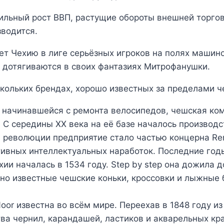
бильный рост ВВП, растущие обороты внешней торгов
зводится.
т Чехию в лиге серьёзных игроков на полях машин
не дотягиваются в своих фантазиях Митрофанушки.
кольких брендах, хорошо известных за пределами 
 начинавшейся с ремонта велосипедов, чешская ком
. С середины XX века на её базе началось производс
й революции предприятие стало частью концерна Re
ивных интеллектуальных наработок. Последние годы 
и началась в 1534 году. Step by step она дожила д
рно известные чешские коньки, кроссовки и лыжные 
or известна во всём мире. Переехав в 1848 году и
ва чернил, карандашей, ластиков и акварельных кра