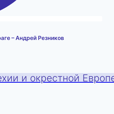
раге – Андрей Резников
ехии и окрестной Европ