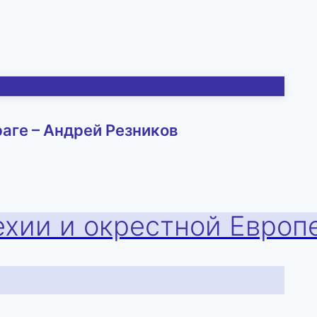
раге – Андрей Резников
ехии и окрестной Европ