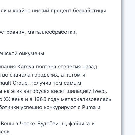
ли и крайне низкий процент безработицы
остроения, металлообработки,
чешской ойкумены.
пания Karosa полтора столетия назад
тво сначала городских, а потом и
nault Group, получив тем самым
на этих автобусах висят шильдики Iveco.
о XX века и в 1963 году материализовалась
ботинки успешно конкурируют с Puma и
з Вены в Ческе-Будеёвицы, фабрика и
сок.