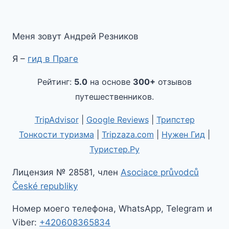
Меня зовут Андрей Резников
Я –
гид в Праге
Рейтинг:
5.0
на основе
300+
отзывов
путешественников.
TripAdvisor
|
Google Reviews
|
Трипстер
Тонкости туризма
|
Tripzaza.com
|
Нужен Гид
|
Туристер.Ру
Лицензия № 28581, член
Asociace průvodců
České republiky
Номер моего телефона, WhatsApp, Telegram и
Viber:
+420608365834