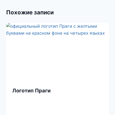
s
т
Похожие записи
n
ь
i
k
i
Логотип Праги