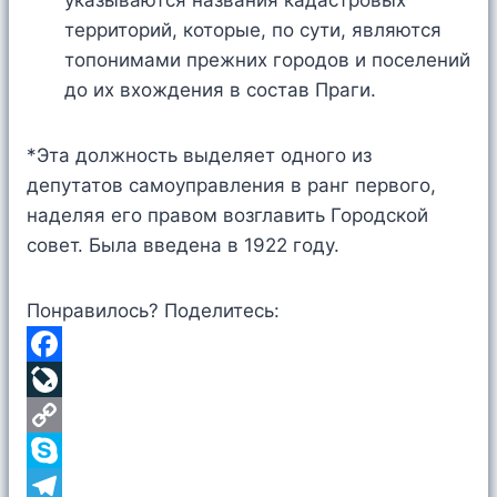
указываются названия кадастровых
территорий, которые, по сути, являются
топонимами прежних городов и поселений
до их вхождения в состав Праги.
*Эта должность выделяет одного из
депутатов самоуправления в ранг первого,
наделяя его правом возглавить Городской
совет. Была введена в 1922 году.
Понравилось? Поделитесь:
F
a
L
c
i
C
e
v
o
S