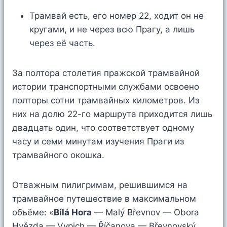
Трамвай есть, его номер 22, ходит он не
кругами, и не через всю Прагу, а лишь
через её часть.
За полтора столетия пражской трамвайной
истории транспортными службами освоено
полторы сотни трамвайных километров. Из
них на долю 22-го маршрута приходится лишь
двадцать один, что соответствует одному
часу и семи минутам изучения Праги из
трамвайного окошка.
Отважным пилигримам, решившимся на
трамвайное путешествие в максимальном
объёме: «
Bílá Hora
— Malý Břevnov — Obora
Hvězda — Vypich — Říčanova — Břevnovský