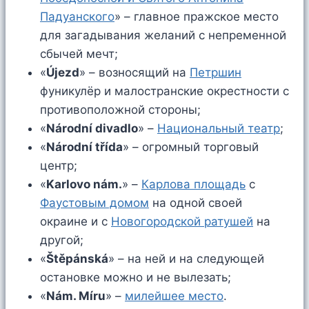
Падуанского
» – главное пражское место
для загадывания желаний с непременной
сбычей мечт;
«
Újezd
» – возносящий на
Петршин
фуникулёр и малостранские окрестности с
противоположной стороны;
«
Národní divadlo
» –
Национальный театр
;
«
Národní třída
» – огромный торговый
центр;
«
Karlovo nám.
» –
Карлова площадь
с
Фаустовым домом
на одной своей
окраине и с
Новогородской ратушей
на
другой;
«
Štěpánská
» – на ней и на следующей
остановке можно и не вылезать;
«
Nám. Míru
» –
милейшее место
.