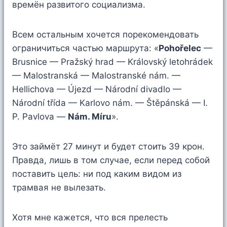
времён развитого социализма.
Всем остальным хочется порекомендовать
ограничиться частью маршрута: «
Pohořelec
—
Brusnice — Pražský hrad — Královský letohrádek
— Malostranská — Malostranské nám. —
Hellichova — Újezd — Národní divadlo —
Národní třída — Karlovo nám. — Štěpánská — I.
P. Pavlova —
Nám. Míru
».
Это займёт 27 минут и будет стоить 39 крон.
Правда, лишь в том случае, если перед собой
поставить цель: ни под каким видом из
трамвая не вылезать.
Хотя мне кажется, что вся прелесть