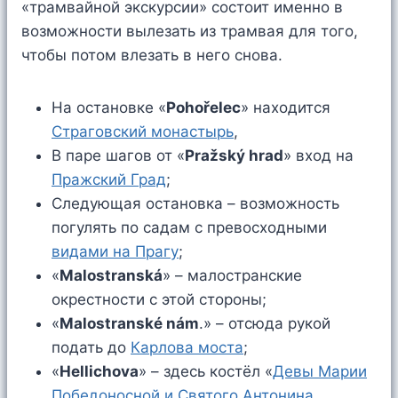
«трамвайной экскурсии» состоит именно в
возможности вылезать из трамвая для того,
чтобы потом влезать в него снова.
На остановке «
Pohořelec
» находится
Страговский монастырь
,
В паре шагов от «
Pražský hrad
» вход на
Пражский Град
;
Следующая остановка – возможность
погулять по садам с превосходными
видами на Прагу
;
«
Malostranská
» – малостранские
окрестности с этой стороны;
«
Malostranské nám
.» – отсюда рукой
подать до
Карлова моста
;
«
Hellichova
» – здесь костёл «
Девы Марии
Победоносной и Святого Антонина