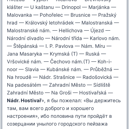
klášter — U kaštanu — Drinopol — Marjánka —
Malovanka — Pohořelec — Brusnice — Pražský
hrad — Královský letohrádek — Malostranská —
Malostranské nám. — Hellichova — Újezd —
Národní divadlo — Národní třída — Karlovo nám.
— Štěpánská — I. P. Pavlova — Nám. Míru —
Jana Masaryka — Krymská (T) — Ruská —
Vršovické nám. — Čechovo nám.(T) — Koh-i-
noor — Slavia — Kubánské nám. — Průběžná —
Na hroudě — Nádr. Strašnice — Radošovická —
Na padesátém — Zahradní Město — Sídliště
Zahradní Město — Na Groši — Hostivařská —
Nádr. Hostivař
», я бы пожелал: «Вы держитесь
там, вам всего доброго и хорошего
настроения», ибо половина пути пройдёт в
созерцании унылого городского пейзажа