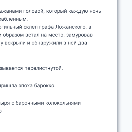
ражанами головой, который каждую ночь
рабленным.
могильный склеп графа Ложанского, а
 образом встал на место, замуровав
лу вскрыли и обнаружили в ней два
зывается перелистнутой.
 пришла эпоха барокко.