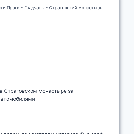
ти Праги
-
Градчаны
-
Страговский монастырь