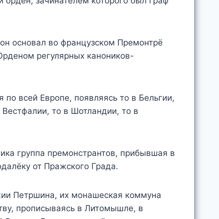
 орден, зачинателем которого был граф
I он основал во французском Премонтрё
 Орденом регулярных каноников-
 по всей Европе, появляясь то в Бельгии,
в Вестфалии, то в Шотландии, то в
…
дика группа премонстрантов, прибывшая в
далёку от Пражского Града.
жии Петршина, их монашеская коммуна
тву, прописываясь в Литомышле, в