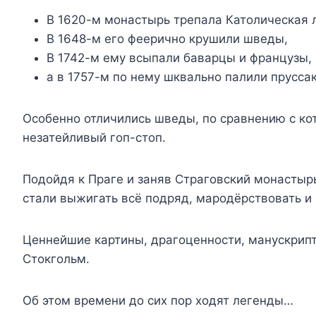
В 1620-м монастырь трепала Католическая 
В 1648-м его феерично крушили шведы,
В 1742-м ему всыпали баварцы и французы,
а в 1757-м по нему шквально палили пруссак
Особенно отличились шведы, по сравнению с кот
незатейливый гоп-стоп.
Подойдя к Праге и заняв Страговский монастыр
стали выжигать всё подряд, мародёрствовать и 
Ценнейшие картины, драгоценности, манускрип
Стокгольм.
Об этом времени до сих пор ходят легенды…