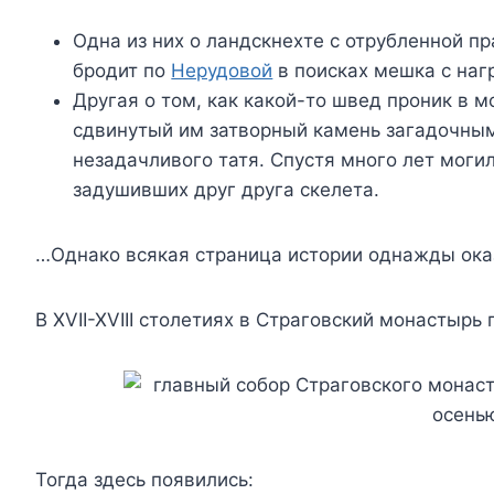
Одна из них о ландскнехте с отрубленной п
бродит по
Нерудовой
в поисках мешка с наг
Другая о том, как какой-то швед проник в 
сдвинутый им затворный камень загадочным
незадачливого татя. Спустя много лет моги
задушивших друг друга скелета.
…Однако всякая страница истории однажды ока
В XVII-XVIII столетиях в Страговский монастырь
Тогда здесь появились: