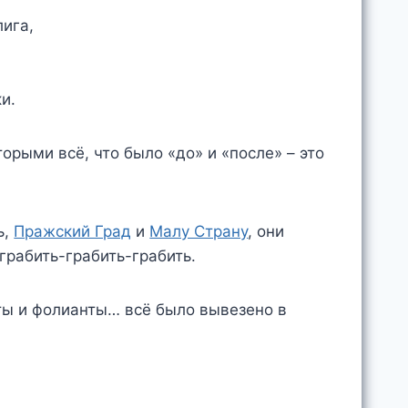
лига,
и.
орыми всё, что было «до» и «после» – это
ь,
Пражский Град
и
Малу Страну
, они
грабить-грабить-грабить.
ты и фолианты… всё было вывезено в