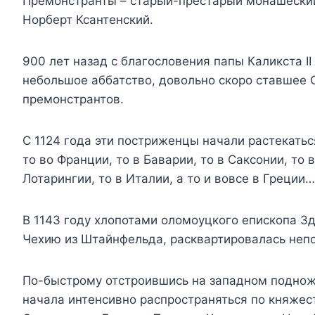
Премонстранты – старый-престарый монашеский
Норберт Ксантенский.
900 лет назад с благословения папы Каликста I
небольшое аббатство, довольно скоро ставшее
премонстрантов.
С 1124 года эти постриженцы начали растекаться
то во Франции, то в Баварии, то в Саксонии, то 
Лотарингии, то в Италии, а то и вовсе в Греции
В 1143 году хлопотами оломоуцкого епископа З
Чехию из Штайнфельда, расквартировалась непо
По-быстрому отстроившись на западном подно
начала интенсивно распространяться по княжес