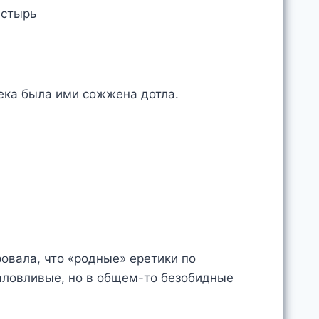
астырь
ека была ими сожжена дотла.
овала, что «родные» еретики по
аловливые, но в общем-то безобидные