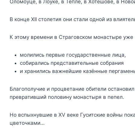
Оломоуце, в Лоуке, в Тепле, в Хотешове, в Ново
В конце XII столетия они стали одной из влияте
К этому времени в Страговском монастыре уже
молились первые государственные лица,
собирались представительные собрания
и хранились важнейшие казённые пергамен
Благополучие и процветание обители останови
превративший половину монастыря в пепел.
Но вспыхнувшие в XV веке Гуситские войны по
цветочками…