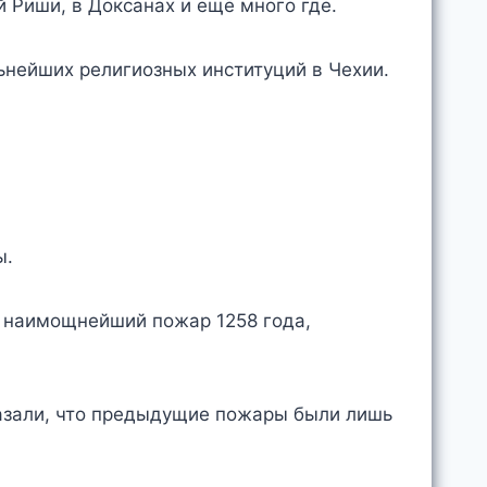
й Риши, в Доксанах и ещё много где.
льнейших религиозных институций в Чехии.
ы.
л наимощнейший пожар 1258 года,
казали, что предыдущие пожары были лишь