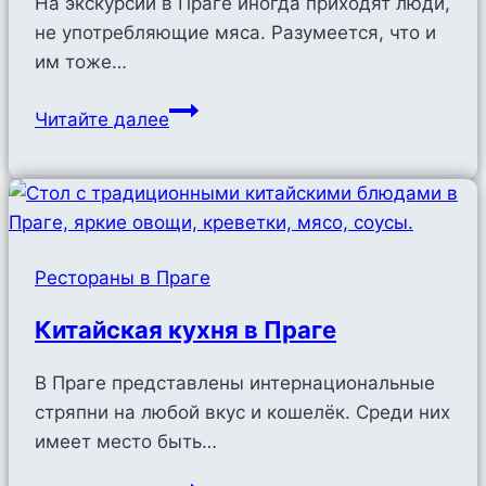
На экскурсии в Праге иногда приходят люди,
не употребляющие мяса. Разумеется, что и
им тоже…
Вегетарианские
Читайте далее
кафе
и
рестораны
в
Праге
Рестораны в Праге
Китайская кухня в Праге
В Праге представлены интернациональные
стряпни на любой вкус и кошелёк. Среди них
имеет место быть…