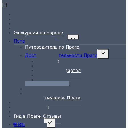
На главную
Гид в Праге
Экскурсии по Праге
Экскурсии по Чехии
Экскурсии по Европе
Toggle
Путеводитель по Праге
child
Путеводитель по Праге
menu
Toggle
Достопримечательности Праги
child
Вышеград
menu
Градчаны
Еврейский квартал
Мала Страна
Новый Город
Старый Город
Рестораны в Праге
Всё лучшее – детям
Нетуристическая Прага
Блог о Чехии
История Чехии
Чешская кухня
Гид в Праге. Отзывы
Toggle
🌐 Ваш регион
child