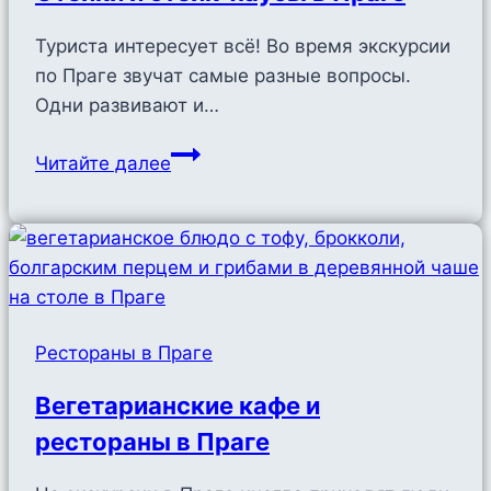
Туриста интересует всё! Во время экскурсии
по Праге звучат самые разные вопросы.
Одни развивают и…
Стейки
Читайте далее
и
стейк-
хаусы
в
Праге
Рестораны в Праге
Вегетарианские кафе и
рестораны в Праге