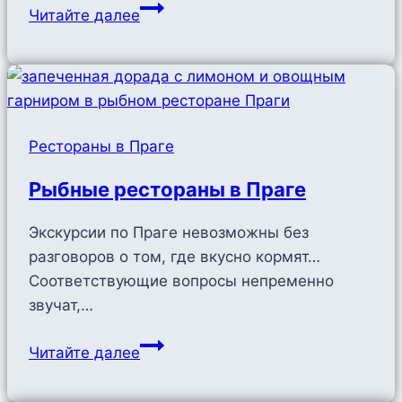
Рестораны
Читайте далее
Michelin
в
Праге
Рестораны в Праге
Рыбные рестораны в Праге
Экскурсии по Праге невозможны без
разговоров о том, где вкусно кормят…
Соответствующие вопросы непременно
звучат,…
Рыбные
Читайте далее
рестораны
в