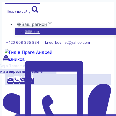
Перейти
Поиск по сайту
к
содержимому
🌐 Ваш регион
🇺🇸 США
+420 608 365 834
|
knedlikov.net@yahoo.com
Гид в Праге – Андрей Резников
хии и окрестной Европе