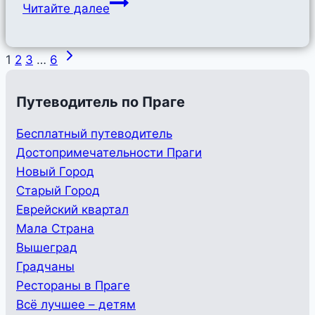
Китайская
Читайте далее
кухня
в
Навигация
Следующая
Праге
1
2
3
…
6
страница
по
Путеводитель по Праге
страницам
Бесплатный путеводитель
Достопримечательности Праги
Новый Город
Старый Город
Еврейский квартал
Мала Страна
Вышеград
Градчаны
Рестораны в Праге
Всё лучшее – детям