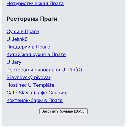
Нетуристическая Прага
Рестораны Праги
Суши в Праге
U Jelínků
Пиццерии в Праге
Китайская кухня в Праге
U Jary
Ресторан и пивоварня U Tří růží
Břevnovský pivovar
Hostinec U Templáře
Café Slavia (кафе Славия)
Коктейль-бары в Праге
Загрузить больше (10/53)