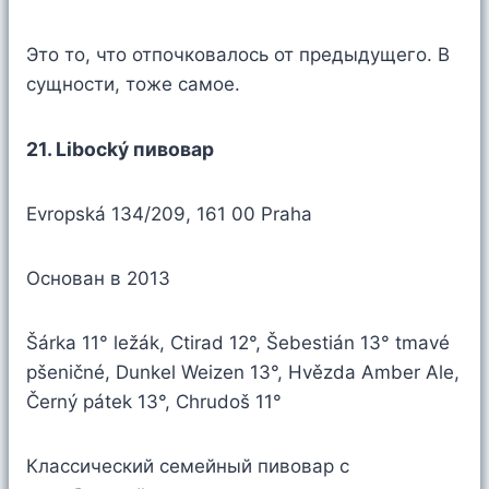
Это то, что отпочковалось от предыдущего. В
сущности, тоже самое.
21. Libocký пивовар
Evropská 134/209, 161 00 Praha
Основан в 2013
Šárka 11° ležák, Ctirad 12°, Šebestián 13° tmavé
pšeničné, Dunkel Weizen 13°, Hvězda Amber Ale,
Černý pátek 13°, Chrudoš 11°
Классический семейный пивовар с