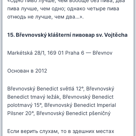
«Одно пиво лучше, чем вообще без пива; два
пива лучше, чем одно; однако четыре пива
отнюдь не лучше, чем два…».
15. Břevnovský klášterní пивовар sv. Vojtěcha
Markétská 28/1, 169 01 Praha 6 — Břevnov
Основан в 2012
Břevnovský Benedict světlá 12°, Břevnovský
Benedict tmavý ležák, Břevnovský Benedict
polotmavý 15°, Břevnovský Benedict Imperial
Pilsner 20°, Břevnovský Benedict pšeničný
Если верить слухам, то в здешних местах