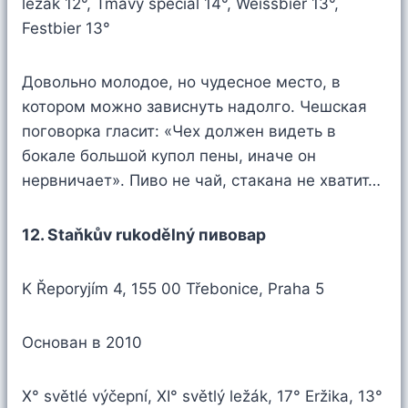
ležák 12°, Tmavý speciál 14°, Weissbier 13°,
Festbier 13°
Довольно молодое, но чудесное место, в
котором можно зависнуть надолго. Чешская
поговорка гласит: «Чех должен видеть в
бокале большой купол пены, иначе он
нервничает». Пиво не чай, стакана не хватит…
12. Staňkův rukodělný пивовар
K Řeporyjím 4, 155 00 Třebonice, Praha 5
Основан в 2010
X° světlé výčepní, XI° světlý ležák, 17° Eržika, 13°