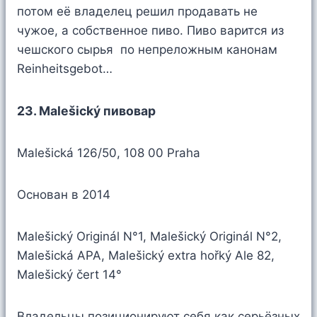
потом её владелец решил продавать не
чужое, а собственное пиво. Пиво варится из
чешского сырья по непреложным канонам
Reinheitsgebot…
23. Malešický пивовар
Malešická 126/50, 108 00 Praha
Основан в 2014
Malešický Originál N°1, Malešický Originál N°2,
Malešická APA, Malešický extra hořký Ale 82,
Malešický čert 14°
Владельцы позиционируют себя как серьёзных