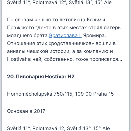
Světlá 11°, Polotmavá 12°, Světlá 13°, 15° Ale
По словам чешского летописца Козьмы
Пражского где-то в этих местах стоял лагерь
младшего брата
Вратислава II
Яромира.
Отношения этих «родственничков» вошли в
анналы чешской истории, а за компанию и
Hostivař в ней, собственно, тоже прописался…
20. Пивоварня Hostivar H2
Hornoměcholupská 750/115, 109 00 Praha 15
Основан в 2017
Světlá 11°, Polotmavá 12, Světlá 13°, 15° Ale