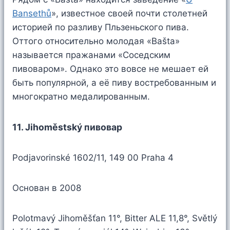
Bansethů
», известное своей почти столетней
историей по разливу Пльзеньского пива.
Оттого относительно молодая «Bašta»
называется пражанами «Соседским
пивоваром». Однако это вовсе не мешает ей
быть популярной, а её пиву востребованным и
многократно медалированным.
11. Jihoměstský пивовар
Podjavorinské 1602/11, 149 00 Praha 4
Основан в 2008
Polotmavý Jihoměšťan 11°, Bitter ALE 11,8°, Světlý