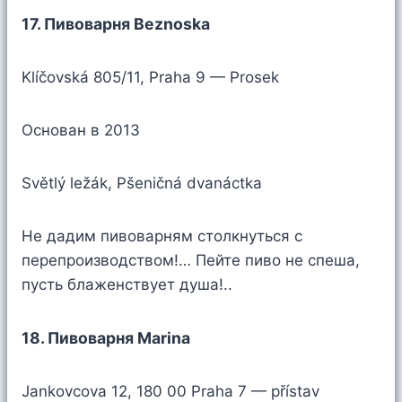
17. Пивоварня Beznoska
Klíčovská 805/11, Praha 9 — Prosek
Основан в 2013
Světlý ležák, Pšeničná dvanáctka
Не дадим пивоварням столкнуться с
перепроизводством!… Пейте пиво не спеша,
пусть блаженствует душа!..
18. Пивоварня Marina
Jankovcova 12, 180 00 Praha 7 — přístav