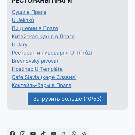
РЕСТОРАНЫ ПРАГИ
Суши в Праге
U Jelínků
Пиццерии в Праге
Китайская кухня в Праге
U Jary
Ресторан и пивоварня U Tří růží
Břevnovský pivovar
Hostinec U Templáře
Café Slavia (кафе Славия)
Коктейль-бары в Праге
Загрузить больше (10/53)