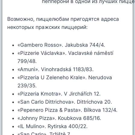
Возможно, пиццелюбам пригодятся адреса
некоторых пражских пиццерий:
«Gambero Rosso». Jakubska 744/4.
«Pizzerie Václavka». Vaclavské náměstí
799/48.
«Amunì». Vinohradská 1183/83.
«Pizzeria U Zeleneho Krale». Nerudova
239/35.
«Pizzeria Kmotra». V Jirchářích 12.
«San Carlo Dittrichova». Dittrichova 20.
«Pepenero Pizza & Pasta». Bílkova 132/4.
«Johnny Pizza». Koubkova 685/16.
«IL Mulino». Rytirska 400/22.
«San Carlo». Tržiště 7.