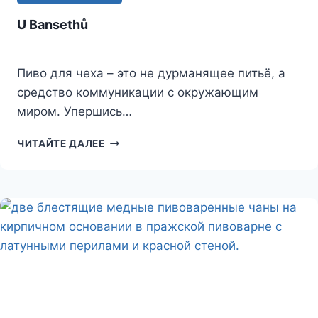
U Bansethů
Пиво для чеха – это не дурманящее питьё, а
средство коммуникации с окружающим
миром. Упершись…
U
ЧИТАЙТЕ ДАЛЕЕ
BANSETHŮ