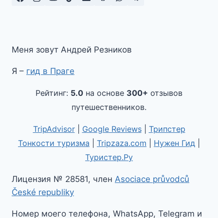
Меня зовут Андрей Резников
Я –
гид в Праге
Рейтинг:
5.0
на основе
300+
отзывов
путешественников.
TripAdvisor
|
Google Reviews
|
Трипстер
Тонкости туризма
|
Tripzaza.com
|
Нужен Гид
|
Туристер.Ру
Лицензия № 28581, член
Asociace průvodců
České republiky
Номер моего телефона, WhatsApp, Telegram и