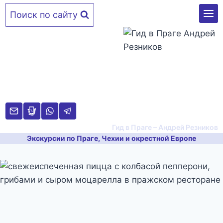
Перейти
Поиск по сайту
к
содержимому
Гид в Праге – Андрей Резников
Экскурсии по Праге, Чехии и окрестной Европе