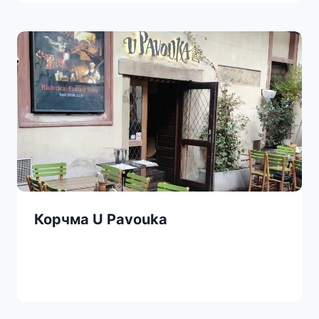
Корчма U Pavouka