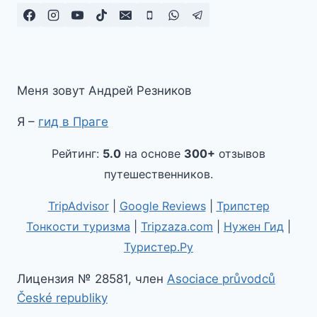
Меня зовут Андрей Резников
Я –
гид в Праге
Рейтинг:
5.0
на основе
300+
отзывов
путешественников.
TripAdvisor
|
Google Reviews
|
Трипстер
Тонкости туризма
|
Tripzaza.com
|
Нужен Гид
|
Туристер.Ру
Лицензия № 28581, член
Asociace průvodců
České republiky