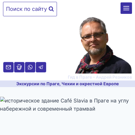
Перейти
Поиск по сайту
к
содержимому
Гид в Праге – Андрей Резников
Экскурсии по Праге, Чехии и окрестной Европе