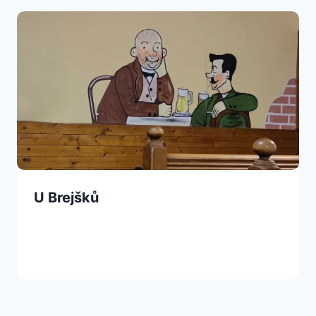
U Brejšků