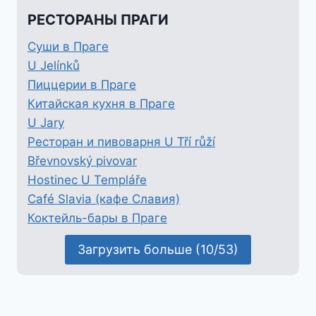
РЕСТОРАНЫ ПРАГИ
Суши в Праге
U Jelínků
Пиццерии в Праге
Китайская кухня в Праге
U Jary
Ресторан и пивоварня U Tří růží
Břevnovský pivovar
Hostinec U Templáře
Café Slavia (кафе Славия)
Коктейль-бары в Праге
Загрузить больше (10/53)