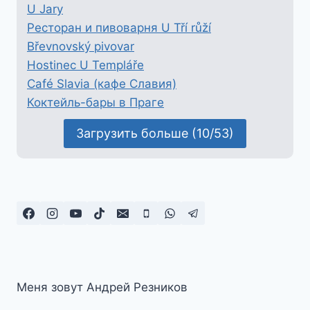
U Jary
Ресторан и пивоварня U Tří růží
Břevnovský pivovar
Hostinec U Templáře
Café Slavia (кафе Славия)
Коктейль-бары в Праге
Загрузить больше (10/53)
Меня зовут Андрей Резников