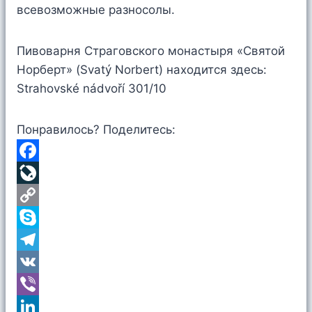
всевозможные разносолы.
Пивоварня Страговского монастыря «Святой
Норберт» (Svatý Norbert) находится здесь:
Strahovské nádvoří 301/10
Понравилось? Поделитесь:
F
a
L
c
i
C
e
v
o
S
b
e
p
k
T
o
J
y
y
e
V
o
o
L
p
l
K
V