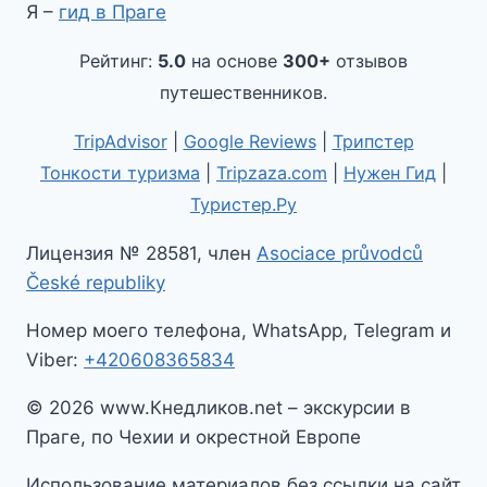
Я –
гид в Праге
Рейтинг:
5.0
на основе
300+
отзывов
путешественников.
TripAdvisor
|
Google Reviews
|
Трипстер
Тонкости туризма
|
Tripzaza.com
|
Нужен Гид
|
Туристер.Ру
Лицензия № 28581, член
Asociace průvodců
České republiky
Номер моего телефона, WhatsApp, Telegram и
Viber:
+420608365834
© 2026 www.Кнедликов.net – экскурсии в
Праге, по Чехии и окрестной Европе
Использование материалов без ссылки на сайт