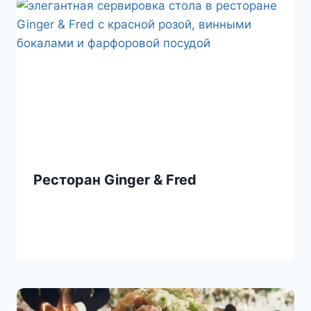
k
i
Ресторан Ginger & Fred