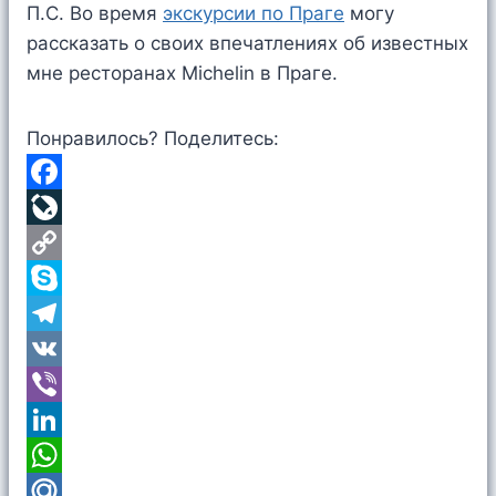
П.С. Во время
экскурсии по Праге
могу
рассказать о своих впечатлениях об известных
мне ресторанах Michelin в Праге.
Понравилось? Поделитесь:
F
a
L
c
i
C
e
v
o
S
b
e
p
k
T
o
J
y
y
e
V
o
o
L
p
l
K
V
k
u
i
e
e
i
L
r
n
g
b
i
W