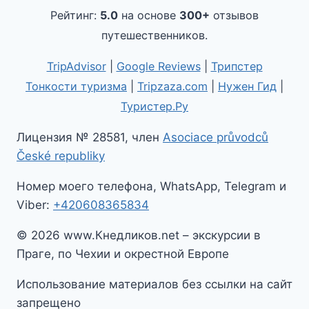
Рейтинг:
5.0
на основе
300+
отзывов
путешественников.
TripAdvisor
|
Google Reviews
|
Трипстер
Тонкости туризма
|
Tripzaza.com
|
Нужен Гид
|
Туристер.Ру
Лицензия № 28581, член
Asociace průvodců
České republiky
Номер моего телефона, WhatsApp, Telegram и
Viber:
+420608365834
© 2026 www.Кнедликов.net – экскурсии в
Праге, по Чехии и окрестной Европе
Использование материалов без ссылки на сайт
запрещено