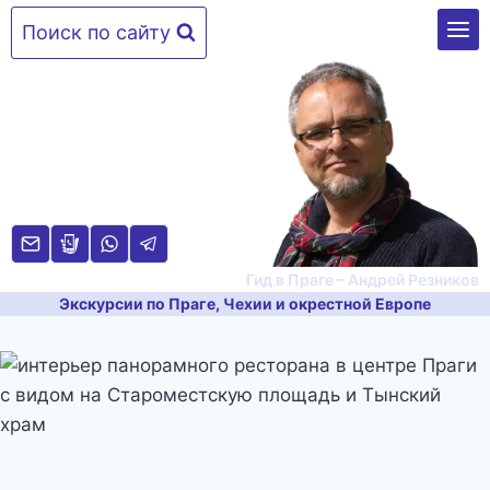
Перейти
Поиск по сайту
к
содержимому
Гид в Праге – Андрей Резников
Экскурсии по Праге, Чехии и окрестной Европе