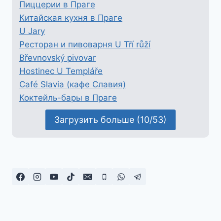
Пиццерии в Праге
Китайская кухня в Праге
U Jary
Ресторан и пивоварня U Tří růží
Břevnovský pivovar
Hostinec U Templáře
Café Slavia (кафе Славия)
Коктейль-бары в Праге
Загрузить больше (10/53)