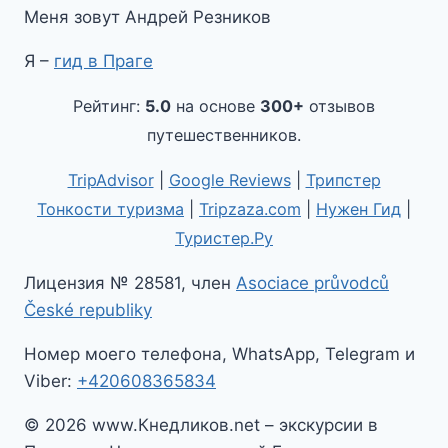
Меня зовут Андрей Резников
Я –
гид в Праге
Рейтинг:
5.0
на основе
300+
отзывов
путешественников.
TripAdvisor
|
Google Reviews
|
Трипстер
Тонкости туризма
|
Tripzaza.com
|
Нужен Гид
|
Туристер.Ру
Лицензия № 28581, член
Asociace průvodců
České republiky
Номер моего телефона, WhatsApp, Telegram и
Viber:
+420608365834
© 2026 www.Кнедликов.net – экскурсии в