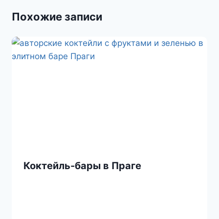
s
и
Похожие записи
s
т
n
ь
i
k
i
Коктейль-бары в Праге