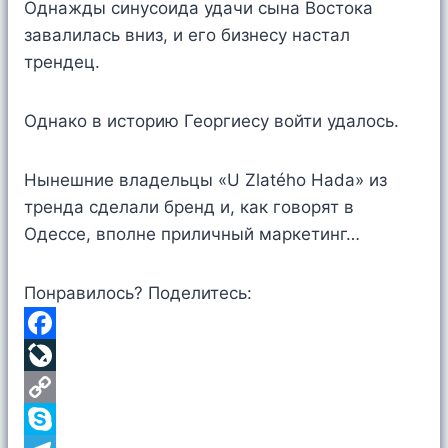
Однажды синусоида удачи сына Востока
завалилась вниз, и его бизнесу настал
трендец.
Однако в историю Георгиесу войти удалось.
Нынешние владельцы «U Zlatého Hada» из
тренда сделали бренд и, как говорят в
Одессе, вполне приличный маркетинг…
Понравилось? Поделитесь:
F
a
L
c
i
C