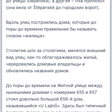
до улицы Štěpánská), а другая – «Na Rybníčku»
(она вела от Štěpánské до городских ворот).
Вдоль улиц построились дома, которые до
поры до времени правильнее бы называть
словом «жилища».
Столетие шло за столетием, менялся внешний
вид улиц, как-то облагораживалось жильё,
чередовались домовые владельцы и
обновлялись названия домов.
До поры до времени на Житной улице между
нынешними домами с номерами 655 и 657
стоял довольно большой 656-й дом,
называвшийся «U Lajblů». Здесь был типичный