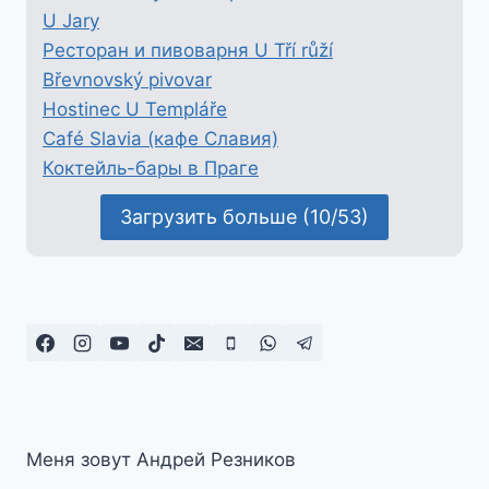
U Jary
Ресторан и пивоварня U Tří růží
Břevnovský pivovar
Hostinec U Templáře
Café Slavia (кафе Славия)
Коктейль-бары в Праге
Загрузить больше (10/53)
Меня зовут Андрей Резников