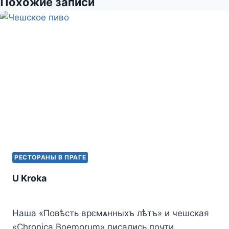
a
в
Похожие записи
s
и
s
т
n
ь
i
k
i
РЕСТОРАНЫ В ПРАГЕ
U Kroka
Наша «Повѣсть врємѧнныхъ лѣтъ» и чешская
«Chronica Boemorum» писались почти