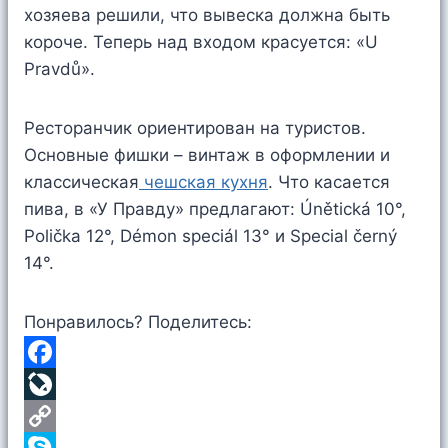
хозяева решили, что вывеска должна быть
короче. Теперь над входом красуется: «U
Pravdů».
Ресторанчик ориентирован на туристов.
Основные фишки – винтаж в оформлении и
классическая
чешская кухня
. Что касается
пива, в «У Правду» предлагают: Únětická 10°,
Рolička 12°, Démon speciál 13° и Special černý
14°.
Понравилось? Поделитесь:
F
a
L