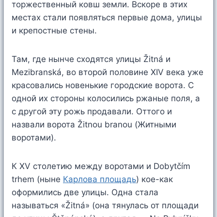
торжественный ковш земли. Вскоре в этих
местах стали появляться первые дома, улицы
и крепостные стены.
Там, где нынче сходятся улицы Žitná и
Mezibranská, во второй половине XIV века уже
красовались новенькие городские ворота. С
одной их стороны колосились ржаные поля, а
с другой эту рожь продавали. Оттого и
назвали ворота Žitnou branou (Житными
воротами).
К XV столетию между воротами и Dobytčím
trhem (ныне
Карлова площадь
) кое-как
оформились две улицы. Одна стала
называться «Žitná» (она тянулась от площади