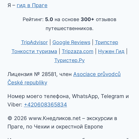
Я –
гид в Праге
Рейтинг:
5.0
на основе
300+
отзывов
путешественников.
TripAdvisor
|
Google Reviews
|
Трипстер
Тонкости туризма
|
Tripzaza.com
|
Нужен Гид
|
Туристер.Ру
Лицензия № 28581, член
Asociace průvodců
České republiky
Номер моего телефона, WhatsApp, Telegram и
Viber:
+420608365834
© 2026 www.Кнедликов.net – экскурсии в
Праге, по Чехии и окрестной Европе