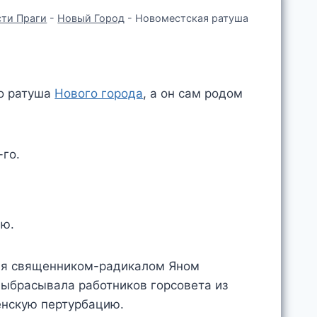
ти Праги
-
Новый Город
-
Новоместская ратуша
то ратуша
Нового города
, а он сам родом
-го.
ию.
мая священником-радикалом Яном
выбрасывала работников горсовета из
енскую пертурбацию.