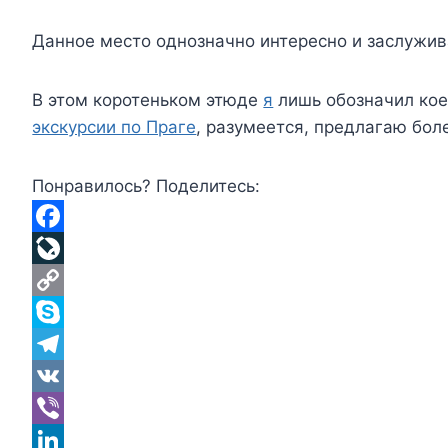
Данное место однозначно интересно и заслужив
В этом коротеньком этюде
я
лишь обозначил кое
экскурсии по Праге
, разумеется, предлагаю бол
Понравилось? Поделитесь:
F
a
L
c
i
C
e
v
o
S
b
e
p
k
T
o
J
y
y
e
V
o
o
L
p
l
K
V