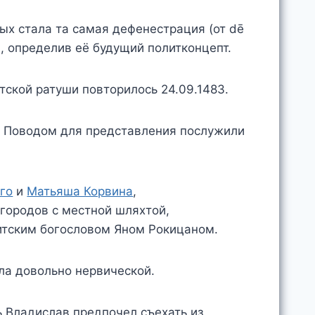
орых стала та самая дефенестрация (от dē
ши, определив её будущий политконцепт.
ской ратуши повторилось 24.09.1483.
. Поводом для представления послужили
го
и
Матьяша Корвина
,
городов с местной шляхтой,
ситским богословом Яном Рокицаном.
ла довольно нервической.
 Владислав предпочел съехать из