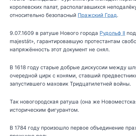
королевских палат, располагавшихся неподалёку
относительно безопасный
Пражский Град
.
9.07.1609 в ратуше Нового города
Рудольф II
под
majestát», гарантировавшую протестантам своб
напряжённость этот документ не снял.
В 1618 году старые добрые дискуссии между шл
очередной цирк с конями, ставший предвестником
запустившего маховик Тридцатилетней войны.
Так новогородская ратуша (она же Новоместска
историческим фигурантом.
В 1784 году произошло первое объединение праж