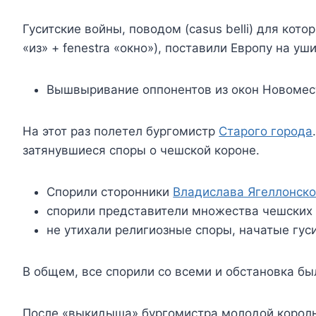
Гуситские войны, поводом (casus belli) для кот
«из» + fenestra «окно»), поставили Европу на у
Вышвыривание оппонентов из окон Новомест
На этот раз полетел бургомистр
Старого города
затянувшиеся споры о чешской короне.
Спорили сторонники
Владислава Ягеллонско
спорили представители множества чешских 
не утихали религиозные споры, начатые гу
В общем, все спорили со всеми и обстановка бы
После «выкидыша» бургомистра молодой король