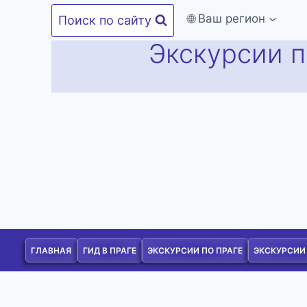
Перейти
🌐 Ваш регион
Поиск по сайту
к
Экскурсии п
содержимому
ГЛАВНАЯ
ГИД В ПРАГЕ
ЭКСКУРСИИ ПО ПРАГЕ
ЭКСКУРСИИ