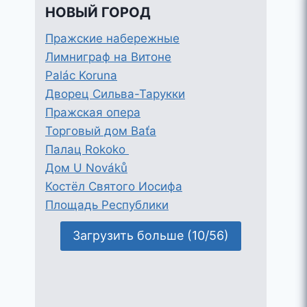
НОВЫЙ ГОРОД
Пражские набережные
Лимниграф на Витоне
Palác Koruna
Дворец Сильва-Тарукки
Пражская опера
Торговый дом Baťa
Палац Rokoko
Дом U Nováků
Костёл Святого Иосифа
Площадь Республики
Загрузить больше (10/56)