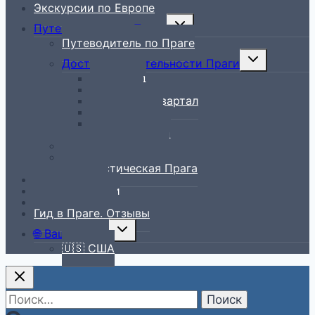
Экскурсии по Европе
Toggle
Путеводитель по Праге
child
Путеводитель по Праге
menu
Toggle
Достопримечательности Праги
child
Вышеград
menu
Градчаны
Еврейский квартал
Мала Страна
Новый Город
Старый Город
Рестораны в Праге
Всё лучшее – детям
Нетуристическая Прага
Блог о Чехии
История Чехии
Чешская кухня
Гид в Праге. Отзывы
Toggle
🌐 Ваш регион
child
🇺🇸 США
menu
Найти: