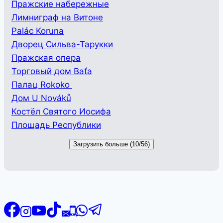
Пражские набережные
Лимниграф на Витоне
Palác Koruna
Дворец Сильва-Тарукки
Пражская опера
Торговый дом Baťa
Палац Rokoko
Дом U Nováků
Костёл Святого Иосифа
Площадь Республики
Загрузить больше (10/56)