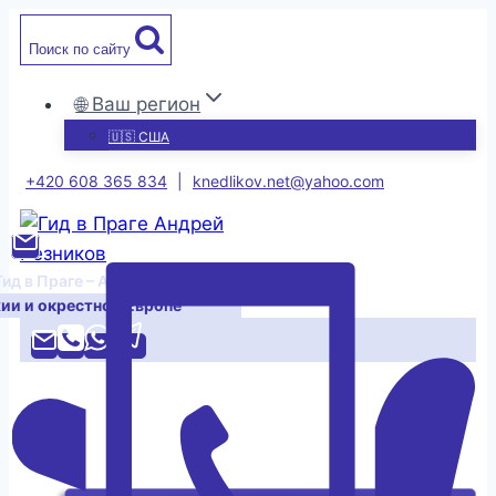
Перейти
Поиск по сайту
к
содержимому
🌐 Ваш регион
🇺🇸 США
+420 608 365 834
|
knedlikov.net@yahoo.com
Гид в Праге – Андрей Резников
хии и окрестной Европе