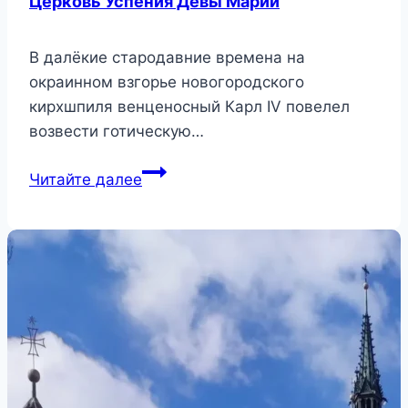
Церковь Успения Девы Марии
В далёкие стародавние времена на
окраинном взгорье новогородского
кирхшпиля венценосный Карл IV повелел
возвести готическую…
Церковь
Читайте далее
Успения
Девы
Марии