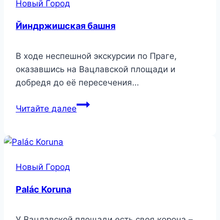
Новый Город
Йиндржишская башня
В ходе неспешной экскурсии по Праге,
оказавшись на Вацлавской площади и
добредя до её пересечения…
Йиндржишская
Читайте далее
башня
Новый Город
Palác Koruna
У Вацлавской площади есть своя корона –