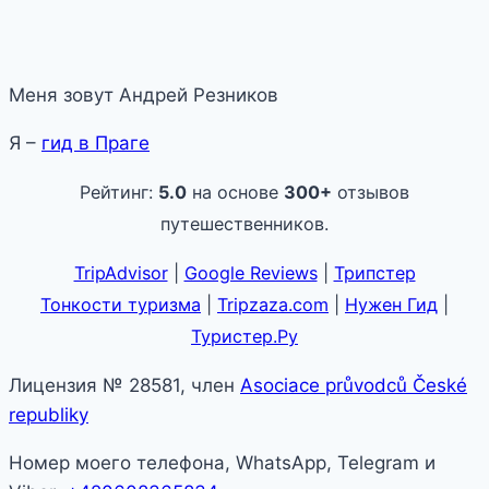
Меня зовут Андрей Резников
Я –
гид в Праге
Рейтинг:
5.0
на основе
300+
отзывов
путешественников.
TripAdvisor
|
Google Reviews
|
Трипстер
Тонкости туризма
|
Tripzaza.com
|
Нужен Гид
|
Туристер.Ру
Лицензия № 28581, член
Asociace průvodců České
republiky
Номер моего телефона, WhatsApp, Telegram и