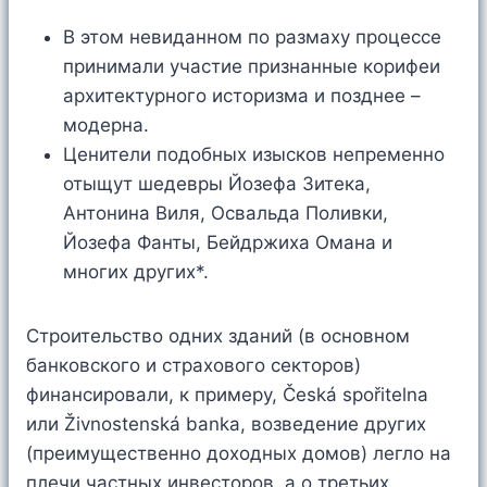
В этом невиданном по размаху процессе
принимали участие признанные корифеи
архитектурного историзма и позднее –
модерна.
Ценители подобных изысков непременно
отыщут шедевры Йозефа Зитека,
Антонина Виля, Освальда Поливки,
Йозефа Фанты, Бейдржиха Омана и
многих других*.
Строительство одних зданий (в основном
банковского и страхового секторов)
финансировали, к примеру, Česká spořitelna
или Živnostenská banka, возведение других
(преимущественно доходных домов) легло на
плечи частных инвесторов, а о третьих