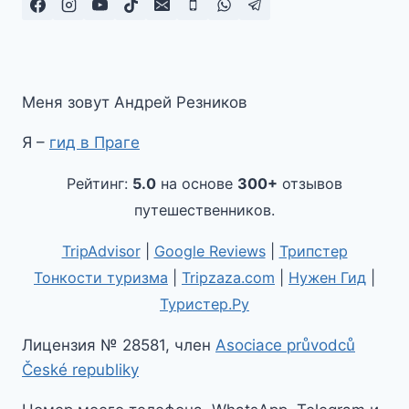
Меня зовут Андрей Резников
Я –
гид в Праге
Рейтинг:
5.0
на основе
300+
отзывов
путешественников.
TripAdvisor
|
Google Reviews
|
Трипстер
Тонкости туризма
|
Tripzaza.com
|
Нужен Гид
|
Туристер.Ру
Лицензия № 28581, член
Asociace průvodců
České republiky