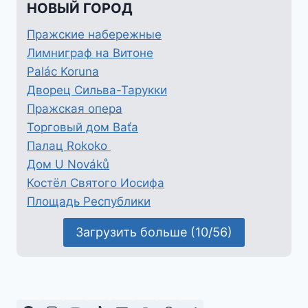
НОВЫЙ ГОРОД
Пражские набережные
Лимниграф на Витоне
Palác Koruna
Дворец Сильва-Тарукки
Пражская опера
Торговый дом Baťa
Палац Rokoko
Дом U Nováků
Костёл Святого Иосифа
Площадь Республики
Загрузить больше (10/56)