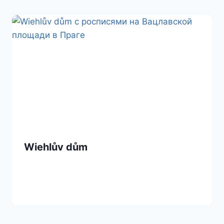
Wiehlův dům