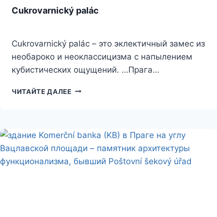
Cukrovarnický palác
Cukrovarnický palác – это эклектичный замес из
необароко и неоклассицизма с напылением
кубистических ощущений. …Прага…
CUKROVARNICKÝ
ЧИТАЙТЕ ДАЛЕЕ
PALÁC