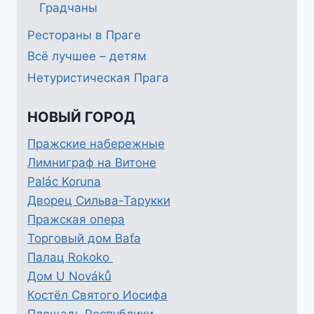
Градчаны
Рестораны в Праге
Всё лучшее – детям
Нетуристическая Прага
НОВЫЙ ГОРОД
Пражские набережные
Лимниграф на Витоне
Palác Koruna
Дворец Сильва-Тарукки
Пражская опера
Торговый дом Baťa
Палац Rokoko
Дом U Nováků
Костёл Святого Иосифа
Площадь Республики