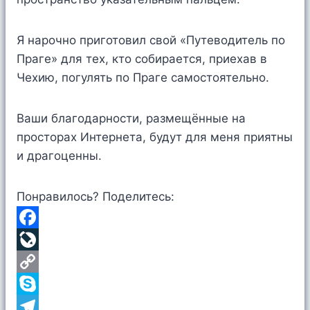
Я нарочно приготовил свой «Путеводитель по
Праге» для тех, кто собирается, приехав в
Чехию, погулять по Праге самостоятельно.
Ваши благодарности, размещённые на
просторах Интернета, будут для меня приятны
и драгоценны.
Понравилось? Поделитесь:
F
a
L
c
i
C
e
v
o
S