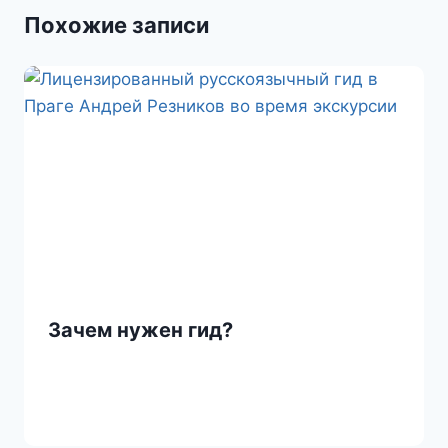
Похожие записи
s
т
n
ь
i
k
i
Зачем нужен гид?