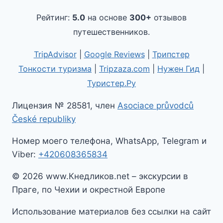
Рейтинг:
5.0
на основе
300+
отзывов
путешественников.
TripAdvisor
|
Google Reviews
|
Трипстер
Тонкости туризма
|
Tripzaza.com
|
Нужен Гид
|
Туристер.Ру
Лицензия № 28581, член
Asociace průvodců
České republiky
Номер моего телефона, WhatsApp, Telegram и
Viber:
+420608365834
© 2026 www.Кнедликов.net – экскурсии в
Праге, по Чехии и окрестной Европе
Использование материалов без ссылки на сайт