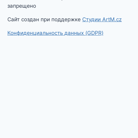
запрещено
Сайт создан при поддержке
Студии ArtM.cz
Конфиденциальность данных (GDPR)
На главную
Гид в Праге
Экскурсии по Праге
Экскурсии по Чехии
Экскурсии по Европе
Toggle
Путеводитель по Праге
child
Путеводитель по Праге
menu
Toggle
Достопримечательности Праги
child
Вышеград
Градчаны
menu
Еврейский квартал
Мала Страна