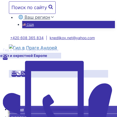
Перейти
Поиск по сайту
к
содержимому
Ваш регион
США
+420 608 365 834
|
knedlikov.net@yahoo.com
Гид в Праге – Андрей Резников
Чехии и окрестной Европе
ГЛАВНАЯ