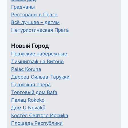
Градчаны
Рестораны в Праге
Всё лучшее – детям
Нетуристическая Прага
Новый Город
Пражские набережные
Лимниграф на Витоне
Palác Koruna
Дворец Сильва-Тарукки
Пражская опера
Торговый дом Baťa
Палац Rokoko
Дом U Nováků
Костёл Святого Иосифа
Площадь Республики