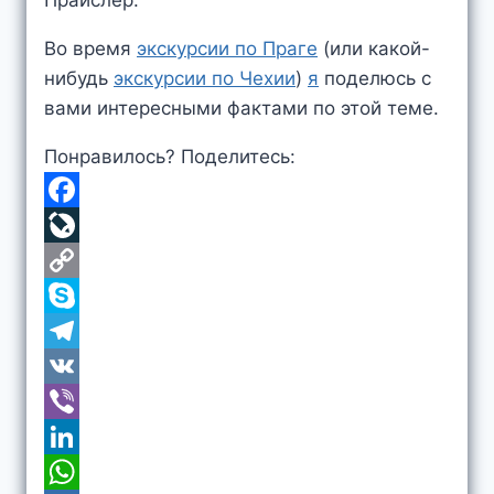
Прайслер.
Во время
экскурсии по Праге
(или какой-
нибудь
экскурсии по Чехии
)
я
поделюсь с
вами интересными фактами по этой теме.
Понравилось? Поделитесь:
F
a
L
c
i
C
e
v
o
S
b
e
p
k
T
o
J
y
y
e
V
o
o
L
p
l
K
V
k
u
i
e
e
i
L