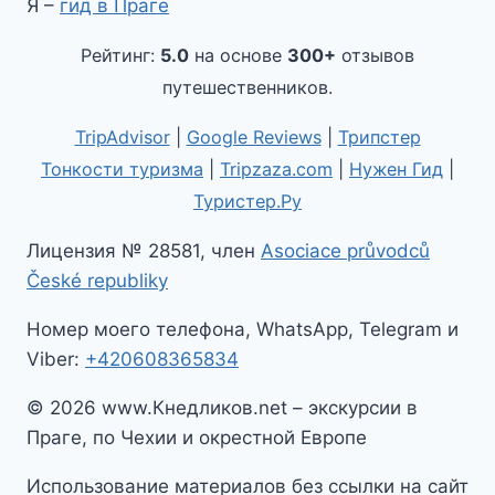
Я –
гид в Праге
Рейтинг:
5.0
на основе
300+
отзывов
путешественников.
TripAdvisor
|
Google Reviews
|
Трипстер
Тонкости туризма
|
Tripzaza.com
|
Нужен Гид
|
Туристер.Ру
Лицензия № 28581, член
Asociace průvodců
České republiky
Номер моего телефона, WhatsApp, Telegram и
Viber:
+420608365834
© 2026 www.Кнедликов.net – экскурсии в
Праге, по Чехии и окрестной Европе
Использование материалов без ссылки на сайт