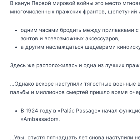
В канун Первой мировой войны это место мгнов
многочисленных пражских франтов, щепетуний и
одним часами бродить между прилавками с
зонтов и всевозможных аксессуаров,
а другим наслаждаться шедеврами киноиску
Здесь же расположилась и одна из лучших праж
…Однако вскоре наступили тягостные военные в
пальбы и миллионов смертей пришло время оч
В 1924 году в «Palác Passage» начал функц
«Ambassador».
…Увы, спустя пятнадцать лет снова наступили 