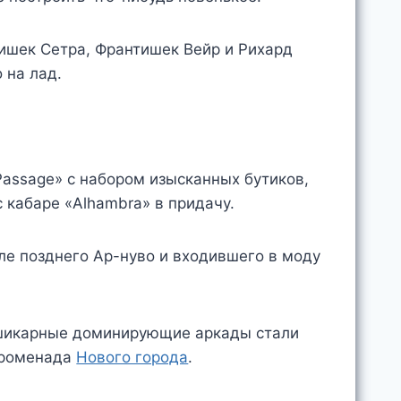
ишек Сетра, Франтишек Вейр и Рихард
 на лад.
Passage» с набором изысканных бутиков,
с кабаре «Alhambra» в придачу.
ле позднего Ар-нуво и входившего в моду
и шикарные доминирующие аркады стали
променада
Нового города
.