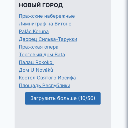
НОВЫЙ ГОРОД
Пражские набережные
Лимниграф на Витоне
Palác Koruna
Дворец Сильва-Тарукки
Пражская опера
Торговый дом Baťa
Палац Rokoko
Дом U Nováků
Костёл Святого Иосифа
Площадь Республики
Загрузить больше (10/56)