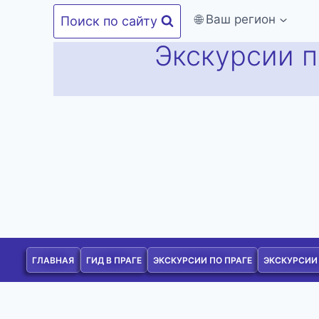
Перейти
🌐 Ваш регион
Поиск по сайту
к
Экскурсии п
содержимому
ГЛАВНАЯ
ГИД В ПРАГЕ
ЭКСКУРСИИ ПО ПРАГЕ
ЭКСКУРСИИ