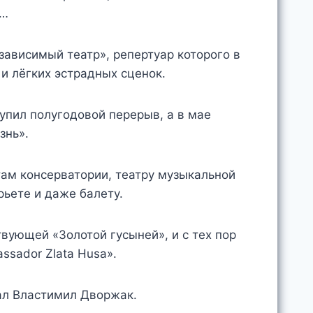
…
езависимый театр», репертуар которого в
и лёгких эстрадных сценок.
тупил полугодовой перерыв, а в мае
знь».
там консерватории, театру музыкальной
ьете и даже балету.
вующей «Золотой гусыней», и с тех пор
ssador Zlata Husa».
ал Властимил Дворжак.