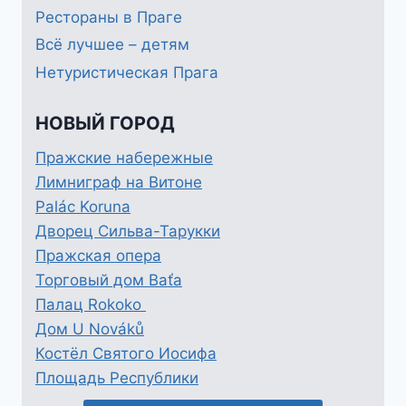
Рестораны в Праге
Всё лучшее – детям
Нетуристическая Прага
НОВЫЙ ГОРОД
Пражские набережные
Лимниграф на Витоне
Palác Koruna
Дворец Сильва-Тарукки
Пражская опера
Торговый дом Baťa
Палац Rokoko
Дом U Nováků
Костёл Святого Иосифа
Площадь Республики