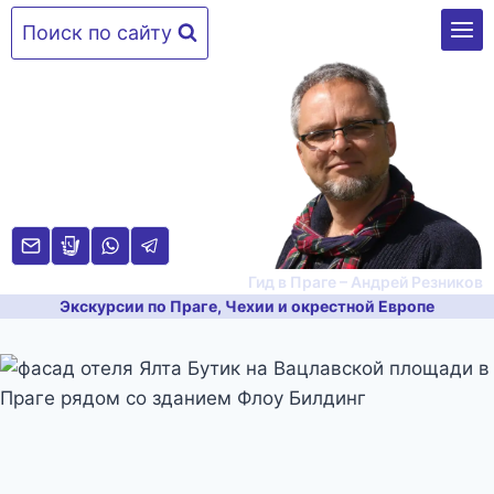
Перейти
Поиск по сайту
к
содержимому
Гид в Праге – Андрей Резников
Экскурсии по Праге, Чехии и окрестной Европе