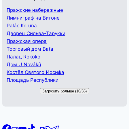
Пражские набережные
Лимниграф на Витоне
Palác Koruna
Дворец Сильва-Тарукки
Пражская опера
Торговый дом Baťa
Палац Rokoko
Дом U Nováků
Костёл Святого Иосифа
Площадь Республики
Загрузить больше (10/56)