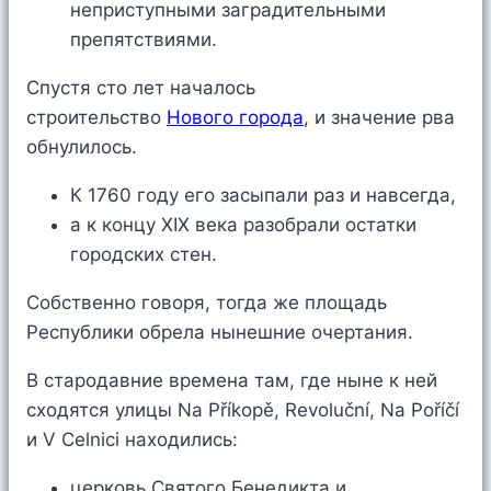
неприступными заградительными
препятствиями.
Спустя сто лет началось
строительство
Нового города
, и значение рва
обнулилось.
К 1760 году его засыпали раз и навсегда,
а к концу XIX века разобрали остатки
городских стен.
Собственно говоря, тогда же площадь
Республики обрела нынешние очертания.
В стародавние времена там, где ныне к ней
сходятся улицы Na Příkopě, Revoluční, Na Poříčí
и V Celnici находились:
церковь Святого Бенедикта и