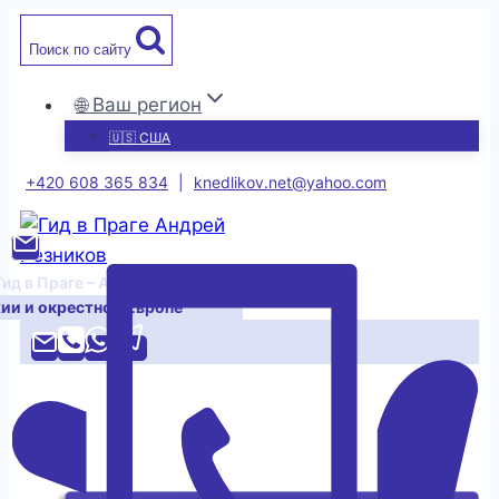
Перейти
Поиск по сайту
к
содержимому
🌐 Ваш регион
🇺🇸 США
+420 608 365 834
|
knedlikov.net@yahoo.com
Гид в Праге – Андрей Резников
хии и окрестной Европе