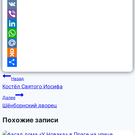
Telegram
VK
Viber
LinkedIn
WhatsApp
Mail.Ru
Odnoklassniki
Отправить
Навигация
Назад
по
Костёл Святого Иосифа
записям
Далее
Шёнборнский дворец
Похожие записи