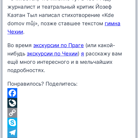
журналист и театральный критик Йозеф
Каэтан Тыл написал стихотворение «Kde
domov můj», позже ставшее текстом
гимна
Чехии
.
Во время
экскурсии по Праге
(или какой-
нибудь
экскурсии по Чехии
)
я
расскажу вам
ещё много интересного и в мельчайших
подробностях.
Понравилось? Поделитесь:
Facebook
LiveJournal
Copy
Link
Skype