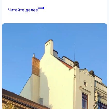
Дворец
Читайте далее
Жофин