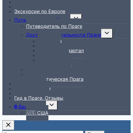
Экскурсии по Праге
Экскурсии по Чехии
Экскурсии по Европе
Toggle
Путеводитель по Праге
child
Путеводитель по Праге
menu
Toggle
Достопримечательности Праги
child
Вышеград
menu
Градчаны
Еврейский квартал
Мала Страна
Новый Город
Старый Город
Рестораны в Праге
Всё лучшее – детям
Нетуристическая Прага
Блог о Чехии
История Чехии
Чешская кухня
Гид в Праге. Отзывы
Toggle
🌐 Ваш регион
child
🇺🇸 США
menu