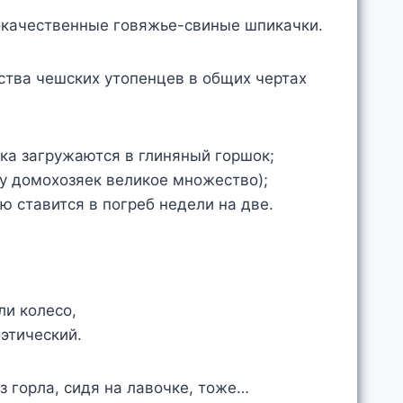
окачественные говяжье-свиные шпикачки.
ства чешских утопенцев в общих чертах
ка загружаются в глиняный горшок;
 у домохозяек великое множество);
ю ставится в погреб недели на две.
ли колесо,
оэтический.
из горла, сидя на лавочке, тоже…