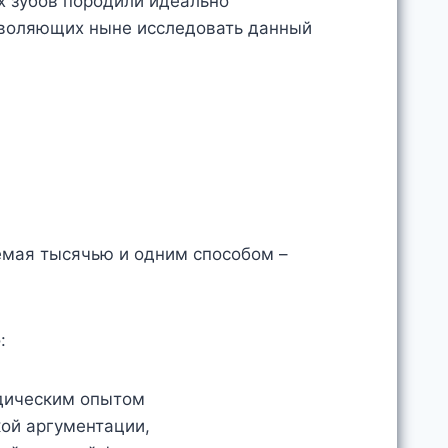
х зубов породили идеально
зволяющих ныне исследовать данный
емая тысячью и одним способом –
:
дическим опытом
кой аргументации,