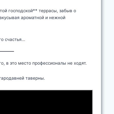
стой господской** террасы, забыв о
закусывая ароматной и нежной
го счастья…
о, в это место профессионалы не ходят.
тародавней таверны.