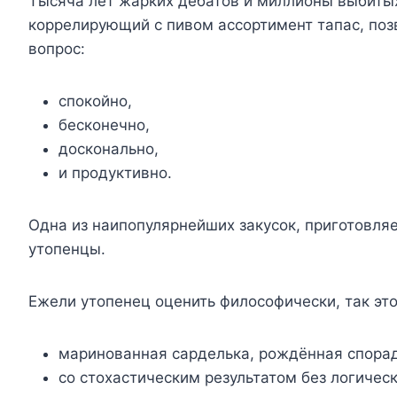
Тысяча лет жарких дебатов и миллионы выбиты
коррелирующий с пивом ассортимент тапас, по
вопрос:
спокойно,
бесконечно,
досконально,
и продуктивно.
Одна из наипопулярнейших закусок, приготовля
утопенцы.
Ежели утопенец оценить философически, так это
маринованная сарделька, рождённая спора
со стохастическим результатом без логичес