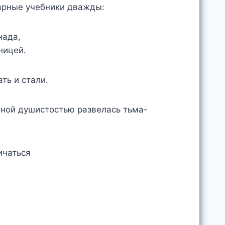
нарные учебники дважды:
нада,
ницей.
ть и стали.
тной душистостью развелась тьма-
ичаться