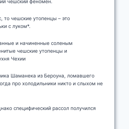
кий чешский феномен.
ic, то чешские утопенцы – это
ки с луком*.
ника Шаманека из Бероуна, ломавшего
огда про холодильники никто и слыхом не
днако специфический рассол получился