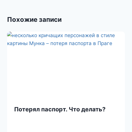
a
в
s
и
Похожие записи
s
т
n
ь
i
k
i
Потерял паспорт. Что делать?