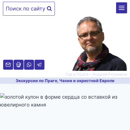
Перейти
Поиск по сайту
к
содержимому
Гид в Праге – Андрей Резников
Экскурсии по Праге, Чехии и окрестной Европе