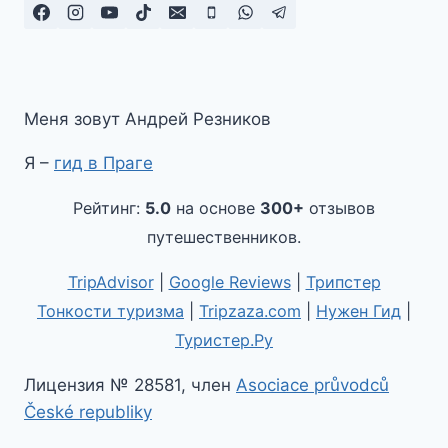
Меня зовут Андрей Резников
Я –
гид в Праге
Рейтинг:
5.0
на основе
300+
отзывов
путешественников.
TripAdvisor
|
Google Reviews
|
Трипстер
Тонкости туризма
|
Tripzaza.com
|
Нужен Гид
|
Туристер.Ру
Лицензия № 28581, член
Asociace průvodců
České republiky