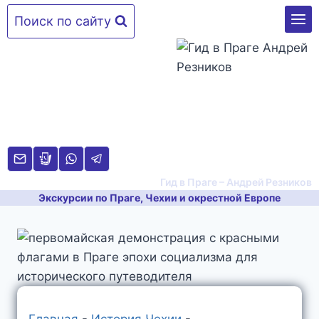
Перейти
Поиск по сайту
к
содержимому
Гид в Праге – Андрей Резников
Экскурсии по Праге, Чехии и окрестной Европе