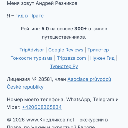
Меня зовут Андрей Резников
Я –
гид в Праге
Рейтинг:
5.0
на основе
300+
отзывов
путешественников.
TripAdvisor
|
Google Reviews
|
Трипстер
Тонкости туризма
|
Tripzaza.com
|
Нужен Гид
|
Туристер.Ру
Лицензия № 28581, член
Asociace průvodců
České republiky
Номер моего телефона, WhatsApp, Telegram и
Viber:
+420608365834
© 2026 www.Кнедликов.net – экскурсии в
Праге, по Чехии и окрестной Европе