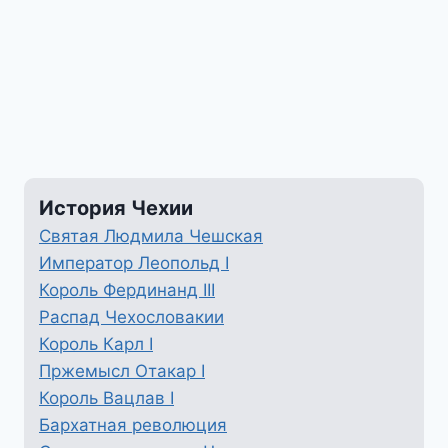
История Чехии
Святая Людмила Чешская
Император Леопольд I
Король Фердинанд III
Распад Чехословакии
Король Карл I
Пржемысл Отакар I
Король Вацлав I
Бархатная революция