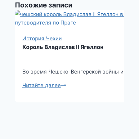
Похожие записи
p
u
l
а
a
в
s
и
s
т
История Чехии
n
ь
Король Владислав II Ягеллон
i
k
Во время Чешско-Венгерской войны и в са
i
Король
Читайте далее
Владислав
II
Ягеллон