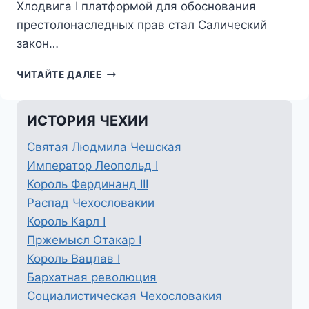
Хлодвига I платформой для обоснования
престолонаследных прав стал Салический
закон…
КОРОЛЬ
ЧИТАЙТЕ ДАЛЕЕ
ВАЦЛАВ
III
ИСТОРИЯ ЧЕХИИ
Святая Людмила Чешская
Император Леопольд I
Король Фердинанд III
Распад Чехословакии
Король Карл I
Пржемысл Отакар I
Король Вацлав I
Бархатная революция
Социалистическая Чехословакия