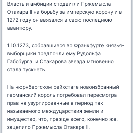
Власть и амбиции сподвигли Пржемысла
Отакара II на борьбу за имперскую корону и в
1272 году он ввязался в свою последнюю
авантюру.
1.10.1273, собравшиеся во Франкфурте князья-
выборщики предпочли ему Рудольфа I
Габсбурга, и Отакарова звезда мгновенно
стала тускнеть.
На нюрнбергском рейхстаге новоизбранный
германский король потребовал пересмотра
прав на узурпированные в период так
называемого междуцарствия земли и
имущество, что, прежде всего, конечно же,
зацепило Пржемысла Отакара II.