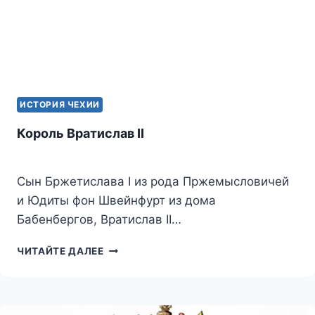
i
ИСТОРИЯ ЧЕХИИ
Король Вратислав II
Сын Бржетислава I из рода Пржемысловичей
и Юдиты фон Швейнфурт из дома
Бабенбергов, Вратислав II…
КОРОЛЬ
ЧИТАЙТЕ ДАЛЕЕ
ВРАТИСЛАВ
II