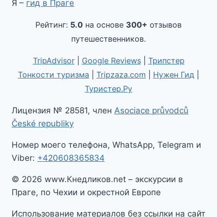
Я –
гид в Праге
Рейтинг:
5.0
на основе
300+
отзывов
путешественников.
TripAdvisor
|
Google Reviews
|
Трипстер
Тонкости туризма
|
Tripzaza.com
|
Нужен Гид
|
Туристер.Ру
Лицензия № 28581, член
Asociace průvodců
České republiky
Номер моего телефона, WhatsApp, Telegram и
Viber:
+420608365834
© 2026 www.Кнедликов.net – экскурсии в
Праге, по Чехии и окрестной Европе
Использование материалов без ссылки на сайт