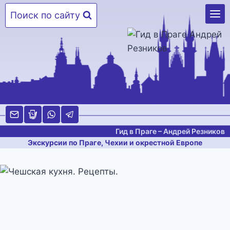
Перейти
Поиск по сайту
к
содержимому
Гид в Праге – Андрей Резников
Экскурсии по Праге, Чехии и окрестной Европе