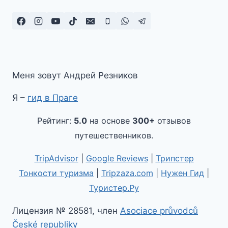
Меня зовут Андрей Резников
Я –
гид в Праге
Рейтинг:
5.0
на основе
300+
отзывов
путешественников.
TripAdvisor
|
Google Reviews
|
Трипстер
Тонкости туризма
|
Tripzaza.com
|
Нужен Гид
|
Туристер.Ру
Лицензия № 28581, член
Asociace průvodců
České republiky