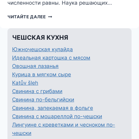
численности равны. Наука решающих…
ПО
ЧИТАЙТЕ ДАЛЕЕ
МОТИВАМ
ТАФЕЛЬШПИЦА
ЧЕШСКАЯ КУХНЯ
Южночешская кулайда
Идеальная картошка с мясом
Овощная лазанья
Курица в мягком сыре
Katův šleh
Свинина с грибами
Свинина по-бельгийски
Свинина, запекаемая в фольге
Свинина с моцареллой по-чешски
Лингуине с креветками и чесноком по-
чешски