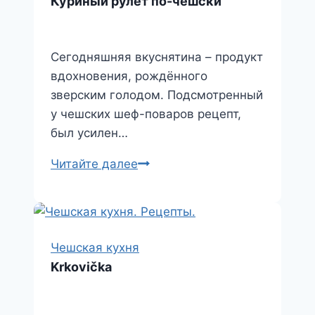
Куриный рулет по-чешски
Сегодняшняя вкуснятина – продукт
вдохновения, рождённого
зверским голодом. Подсмотренный
у чешских шеф-поваров рецепт,
был усилен…
Куриный
Читайте далее
рулет
по-
чешски
Чешская кухня
Krkovička