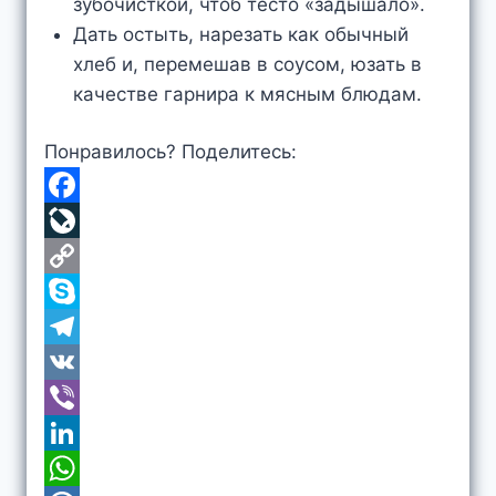
зубочисткой, чтоб тесто «задышало».
Дать остыть, нарезать как обычный
хлеб и, перемешав в соусом, юзать в
качестве гарнира к мясным блюдам.
Понравилось? Поделитесь:
F
a
L
c
i
C
e
v
o
S
b
e
p
k
T
o
J
y
y
e
V
o
o
L
p
l
K
V
k
u
i
e
e
i
L