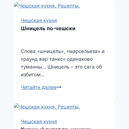
цукини
Чешская кухня
Шницель по-чешски
Слова «шницель», «марсельеза» и
«раунд вар танкс» одинаково
туманны… Шницель – это сага об
избитом…
Шницель
Читайте далее
по-
чешски
Чешская кухня