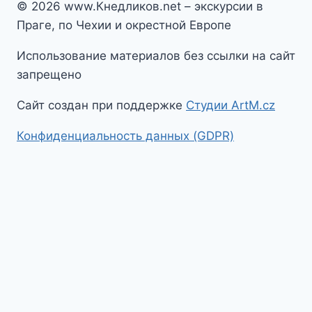
© 2026 www.Кнедликов.net – экскурсии в
Праге, по Чехии и окрестной Европе
Использование материалов без ссылки на сайт
запрещено
Сайт создан при поддержке
Студии ArtM.cz
Конфиденциальность данных (GDPR)
На главную
Гид в Праге
Экскурсии по Праге
Экскурсии по Чехии
Экскурсии по Европе
Toggle
Путеводитель по Праге
child
Путеводитель по Праге
menu
Toggle
Достопримечательности Праги