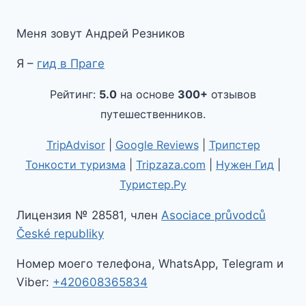
Меня зовут Андрей Резников
Я –
гид в Праге
Рейтинг:
5.0
на основе
300+
отзывов
путешественников.
TripAdvisor
|
Google Reviews
|
Трипстер
Тонкости туризма
|
Tripzaza.com
|
Нужен Гид
|
Туристер.Ру
Лицензия № 28581, член
Asociace průvodců
České republiky
Номер моего телефона, WhatsApp, Telegram и
Viber:
+420608365834