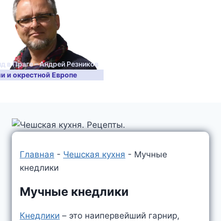
ид в Праге – Андрей Резников
ии и окрестной Европе
Главная
-
Чешская кухня
-
Мучные
кнедлики
Мучные кнедлики
Кнедлики
– это наипервейший гарнир,