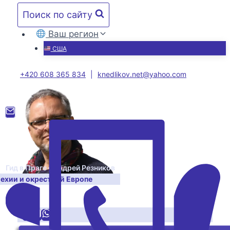
Перейти
Поиск по сайту
к
содержимому
Ваш регион
США
+420 608 365 834
|
knedlikov.net@yahoo.com
Гид в Праге – Андрей Резников
Чехии и окрестной Европе