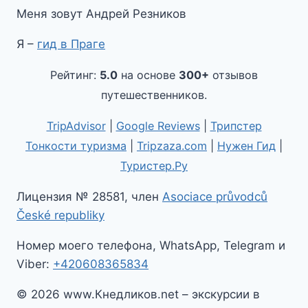
Меня зовут Андрей Резников
Я –
гид в Праге
Рейтинг:
5.0
на основе
300+
отзывов
путешественников.
TripAdvisor
|
Google Reviews
|
Трипстер
Тонкости туризма
|
Tripzaza.com
|
Нужен Гид
|
Туристер.Ру
Лицензия № 28581, член
Asociace průvodců
České republiky
Номер моего телефона, WhatsApp, Telegram и
Viber:
+420608365834
© 2026 www.Кнедликов.net – экскурсии в