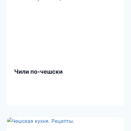
k
i
Чили по-чешски