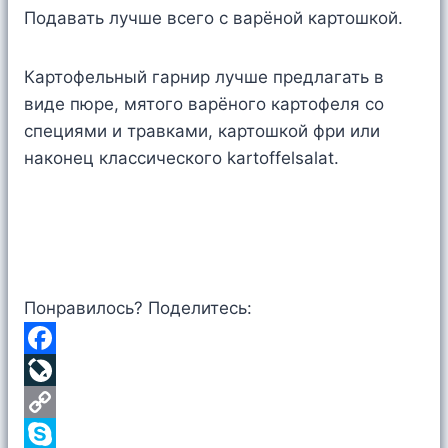
Подавать лучше всего с варёной картошкой.
Картофельный гарнир лучше предлагать в
виде пюре, мятого варёного картофеля со
специями и травками, картошкой фри или
наконец классического kartoffelsalat.
Понравилось? Поделитесь:
F
a
L
c
i
C