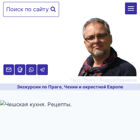
Перейти
Поиск по сайту
к
содержимому
Гид в Праге – Андрей Резников
Экскурсии по Праге, Чехии и окрестной Европе