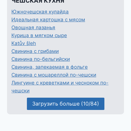
ЧЕШСКАЯ КУХНЯ
Южночешская кулайда
Идеальная картошка с мясом
Овощная лазанья
Курица в мягком сыре
Katův šleh
Свинина с грибами
Свинина по-бельгийски
Свинина, запекаемая в фольге
Свинина с моцареллой по-чешски
Лингуине с креветками и чесноком по-
чешски
Загрузить больше (10/84)