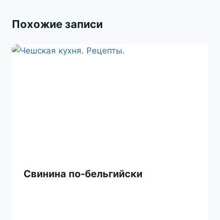
s
и
Похожие записи
s
т
n
ь
i
k
i
Свинина по-бельгийски