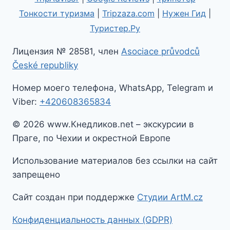
Тонкости туризма
|
Tripzaza.com
|
Нужен Гид
|
Туристер.Ру
Лицензия № 28581, член
Asociace průvodců
České republiky
Номер моего телефона, WhatsApp, Telegram и
Viber:
+420608365834
© 2026 www.Кнедликов.net – экскурсии в
Праге, по Чехии и окрестной Европе
Использование материалов без ссылки на сайт
запрещено
Сайт создан при поддержке
Студии ArtM.cz
Конфиденциальность данных (GDPR)