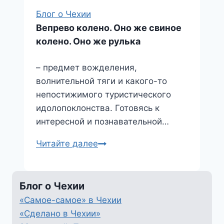
Блог о Чехии
Вепрево колено. Оно же свиное
колено. Оно же рулька
– предмет вожделения,
волнительной тяги и какого-то
непостижимого туристического
идолопоклонства. Готовясь к
интересной и познавательной…
Вепрево
Читайте далее
колено.
Оно
же
Блог о Чехии
свиное
«Самое-самое» в Чехии
колено.
«Сделано в Чехии»