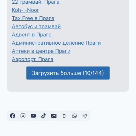
Оно
22 трамвай. Прага
же
Koh-i-Noor
рулька
Tax Free в Праге
Автобус и трамвай
Адвент в Праге
Административное деление Праги
Аптеки в центре Праги
Аэропорт. Прага
Загрузить больше (10/144)