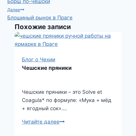
Борщ по-чешски
по
I
A
.
o
п
Далее
записям
Блошиный рынок в Праге
n
p
R
k
р
Похожие записи
p
u
l
а
a
в
s
и
s
т
Блог о Чехии
n
ь
Чешские пряники
i
k
Чешские пряники – это Solve et
i
Coagula* по формуле: «Мука + мёд
+ ягодный сок»….
Чешские
Читайте далее
пряники