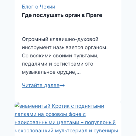
Блог о Чехии
Где послушать орган в Праге
Огромный клавишно-духовой
инструмент называется органом.
Со всякими своими пультами,
педалями и регистрами это
музыкальное орудие,…
Где
Читайте далее
послушать
орган
в
Праге