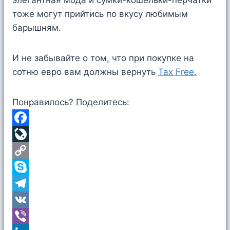
элегантная мода и сумки-кошельки-перчатки
тоже могут прийтись по вкусу любимым
барышням.
И не забывайте о том, что при покупке на
сотню евро вам должны вернуть
Tax Free.
Понравилось? Поделитесь:
F
a
L
c
i
C
e
v
o
S
b
e
p
k
T
o
J
y
y
e
V