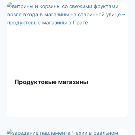
i
k
i
Продуктовые магазины