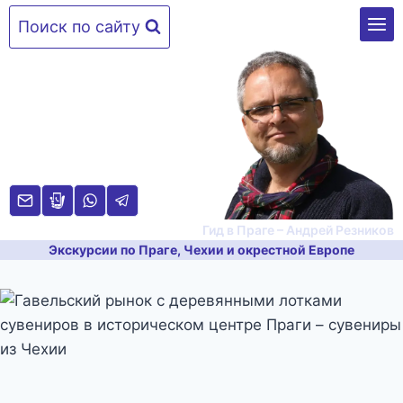
Перейти
Поиск по сайту
к
содержимому
Гид в Праге – Андрей Резников
Экскурсии по Праге, Чехии и окрестной Европе