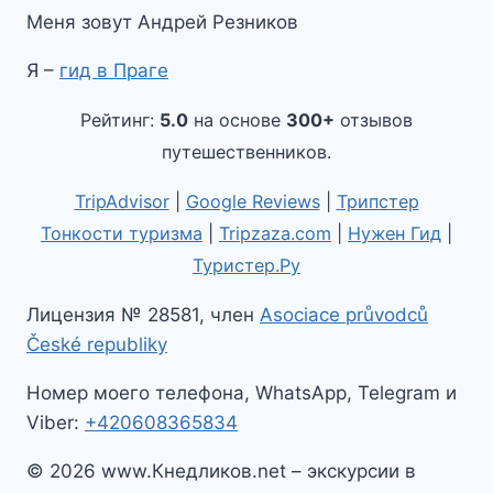
Меня зовут Андрей Резников
Я –
гид в Праге
Рейтинг:
5.0
на основе
300+
отзывов
путешественников.
TripAdvisor
|
Google Reviews
|
Трипстер
Тонкости туризма
|
Tripzaza.com
|
Нужен Гид
|
Туристер.Ру
Лицензия № 28581, член
Asociace průvodců
České republiky
Номер моего телефона, WhatsApp, Telegram и
Viber:
+420608365834
© 2026 www.Кнедликов.net – экскурсии в