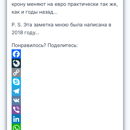
крону меняют на евро практически так же,
как и годы назад…
P. S. Эта заметка мною была написана в
2018 году…
Понравилось? Поделитесь:
F
a
L
c
i
C
e
v
o
S
b
e
p
k
T
o
J
y
y
e
V
o
o
L
p
l
K
V
k
u
i
e
e
i
L