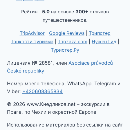
Рейтинг:
5.0
на основе
300+
отзывов
путешественников.
TripAdvisor
|
Google Reviews
|
Трипстер
Тонкости туризма
|
Tripzaza.com
|
Нужен Гид
|
Туристер.Ру
Лицензия № 28581, член
Asociace průvodců
České republiky
Номер моего телефона, WhatsApp, Telegram и
Viber:
+420608365834
© 2026 www.Кнедликов.net – экскурсии в
Праге, по Чехии и окрестной Европе
Использование материалов без ссылки на сайт