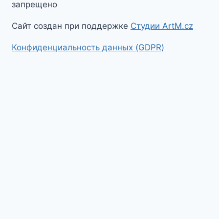
запрещено
Сайт создан при поддержке
Студии ArtM.cz
Конфиденциальность данных (GDPR)
На главную
Гид в Праге
Экскурсии по Праге
Экскурсии по Чехии
Экскурсии по Европе
Toggle
Путеводитель по Праге
child
Путеводитель по Праге
menu
Toggle
Достопримечательности Праги
child
Вышеград
Градчаны
menu
Еврейский квартал
Мала Страна
Новый Город