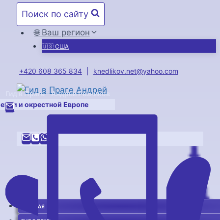
Перейти
Поиск по сайту
к
содержимому
🌐 Ваш регион
🇺🇸 США
+420 608 365 834
|
knedlikov.net@yahoo.com
Гид в Праге – Андрей Резников
Чехии и окрестной Европе
ГЛАВНАЯ