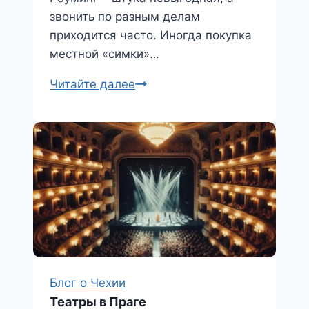
звонить по разным делам
приходится часто. Иногда покупка
местной «симки»…
Мобильные
Читайте далее
операторы
в
Чехии
Блог о Чехии
Театры в Праге