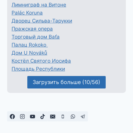
Лимниграф на Витоне
Palác Koruna
Дворец Сильва-Тарукки
Пражская опера
Торговый дом Baťa
Палац Rokoko
Дом U Nováků
Костёл Святого Иосифа
Площадь Республики
Загрузить больше (10/56)