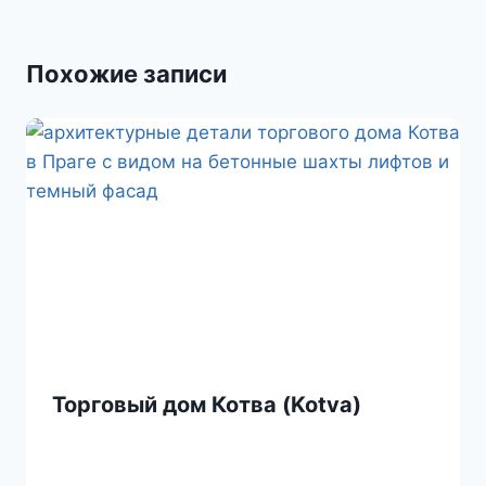
s
и
s
т
Похожие записи
n
ь
i
k
i
Торговый дом Котва (Kotva)