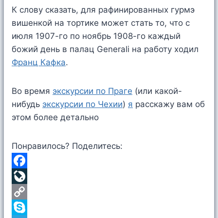
К слову сказать, для рафинированных гурмэ
вишенкой на тортике может стать то, что с
июля 1907-го по ноябрь 1908-го каждый
божий день в палац Generali на работу ходил
Франц Кафка
.
Во время
экскурсии по Праге
(или какой-
нибудь
экскурсии по Чехии
)
я
расскажу вам об
этом более детально
Понравилось? Поделитесь:
F
a
L
c
i
C