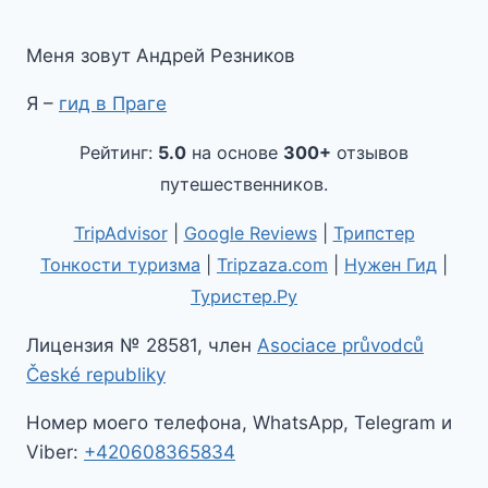
Меня зовут Андрей Резников
Я –
гид в Праге
Рейтинг:
5.0
на основе
300+
отзывов
путешественников.
TripAdvisor
|
Google Reviews
|
Трипстер
Тонкости туризма
|
Tripzaza.com
|
Нужен Гид
|
Туристер.Ру
Лицензия № 28581, член
Asociace průvodců
České republiky
Номер моего телефона, WhatsApp, Telegram и
Viber:
+420608365834