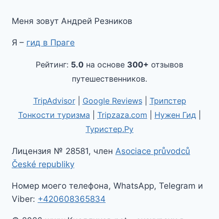
Меня зовут Андрей Резников
Я –
гид в Праге
Рейтинг:
5.0
на основе
300+
отзывов
путешественников.
TripAdvisor
|
Google Reviews
|
Трипстер
Тонкости туризма
|
Tripzaza.com
|
Нужен Гид
|
Туристер.Ру
Лицензия № 28581, член
Asociace průvodců
České republiky
Номер моего телефона, WhatsApp, Telegram и
Viber:
+420608365834