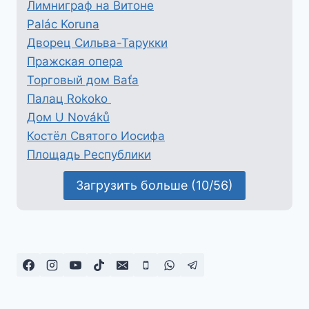
Лимниграф на Витоне
Palác Koruna
Дворец Сильва-Тарукки
Пражская опера
Торговый дом Baťa
Палац Rokoko
Дом U Nováků
Костёл Святого Иосифа
Площадь Республики
Загрузить больше (10/56)