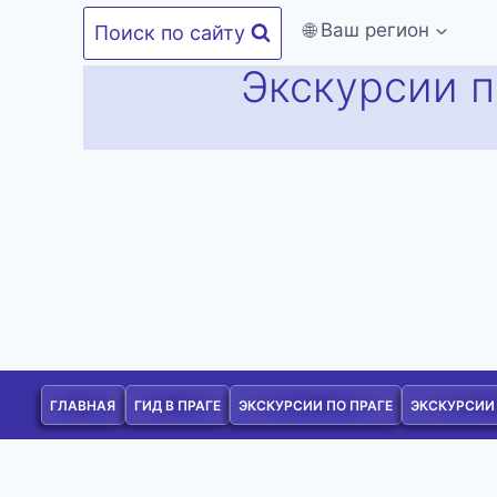
Перейти
🌐 Ваш регион
Поиск по сайту
к
Экскурсии п
содержимому
ГЛАВНАЯ
ГИД В ПРАГЕ
ЭКСКУРСИИ ПО ПРАГЕ
ЭКСКУРСИИ