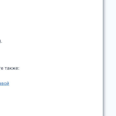
).
те также:
авой