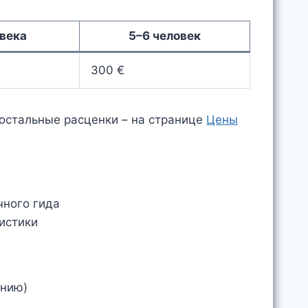
овека
5–6 человек
300 €
 остальные расценки – на странице
Цены
чного гида
истики
анию)