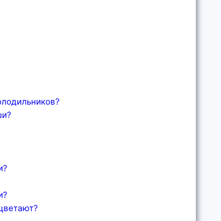
холодильников?
ши?
и?
и?
оцветают?