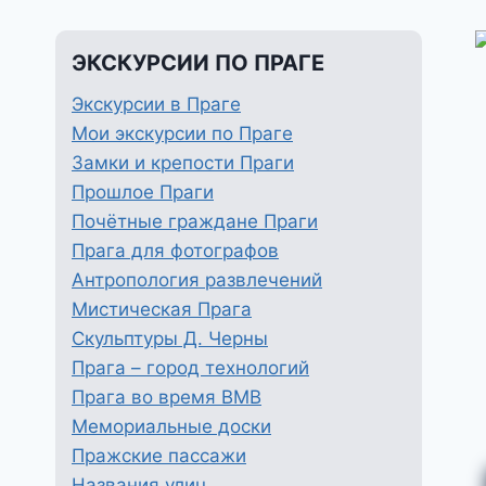
ЭКСКУРСИИ ПО ПРАГЕ
Экскурсии в Праге
Мои экскурсии по Праге
Замки и крепости Праги
Прошлое Праги
Почётные граждане Праги
Прага для фотографов
Антропология развлечений
Мистическая Прага
Скульптуры Д. Черны
Прага – город технологий
Прага во время ВМВ
Мемориальные доски
Пражские пассажи
Названия улиц