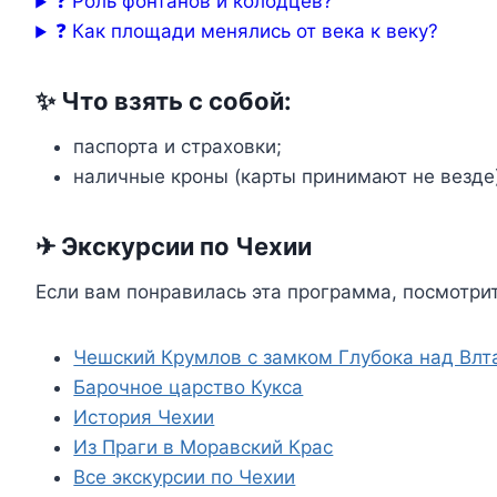
❓ Роль фонтанов и колодцев?
❓ Как площади менялись от века к веку?
✨ Что взять с собой:
паспорта и страховки;
наличные кроны (карты принимают не везде
✈ Экскурсии по Чехии
Если вам понравилась эта программа, посмотри
Чешский Крумлов с замком Глубока над Влт
Барочное царство Кукса
История Чехии
Из Праги в Моравский Крас
Все экскурсии по Чехии