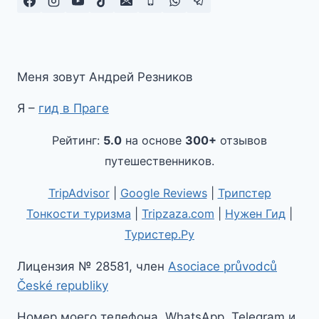
Меня зовут Андрей Резников
Я –
гид в Праге
Рейтинг:
5.0
на основе
300+
отзывов
путешественников.
TripAdvisor
|
Google Reviews
|
Трипстер
Тонкости туризма
|
Tripzaza.com
|
Нужен Гид
|
Туристер.Ру
Лицензия № 28581, член
Asociace průvodců
České republiky
Номер моего телефона, WhatsApp, Telegram и