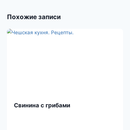
s
и
Похожие записи
s
т
n
ь
i
k
i
Свинина с грибами