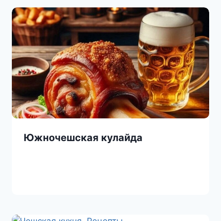
Южночешская кулайда