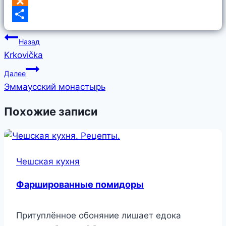
Odnoklassniki
Отправить
Навигация
Назад
по
Krkovička
записям
Далее
Эммаусский монастырь
Похожие записи
Чешская кухня
Фаршированные помидоры
Притуплённое обоняние лишает едока