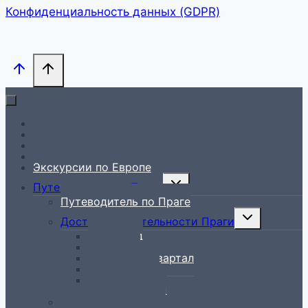
Конфиденциальность данных (GDPR)
На главную
Гид в Праге
Экскурсии по Праге
Экскурсии по Чехии
Экскурсии по Европе
Toggle
Путеводитель по Праге
child
Путеводитель по Праге
menu
Toggle
Достопримечательности Праги
child
Вышеград
menu
Градчаны
Еврейский квартал
Мала Страна
Новый Город
Старый Город
Рестораны в Праге