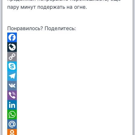
пару минут подержать на огне.
Понравилось? Поделитесь:
Facebook
LiveJournal
Copy
Link
Skype
Telegram
VK
Viber
LinkedIn
WhatsApp
Mail.Ru