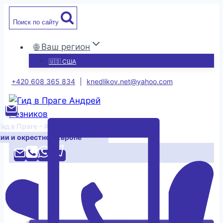
Перейти
Поиск по сайту
к
содержимому
🌐 Ваш регион
🇺🇸 США
+420 608 365 834
|
knedlikov.net@yahoo.com
Гид в Праге – Андрей Резников
хии и окрестной Европе