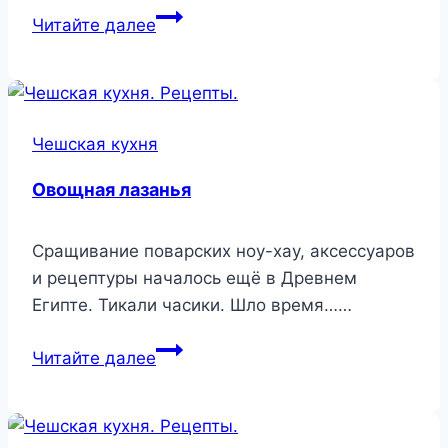
Куриные
Читайте далее
кармашки
по-
чешски
Чешская кухня
Овощная лазанья
Сращивание поварских ноу-хау, аксессуаров
и рецептуры началось ещё в Древнем
Египте. Тикали часики. Шло время……
Овощная
Читайте далее
лазанья