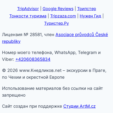
TripAdvisor
|
Google Reviews
|
Трипстер
Тонкости туризма
|
Tripzaza.com
|
Нужен Гид
|
Туристер.Ру
Лицензия № 28581, член
Asociace průvodců České
republiky
Номер моего телефона, WhatsApp, Telegram и
Viber:
+420608365834
© 2026 www.Кнедликов.net – экскурсии в Праге,
по Чехии и окрестной Европе
Использование материалов без ссылки на сайт
запрещено
Сайт создан при поддержке
Студии ArtM.cz