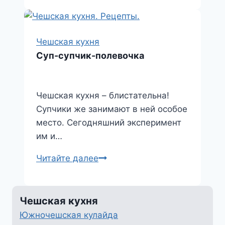
с
брынзой
Чешская кухня
Суп-супчик-полевочка
Чешская кухня – блистательна!
Супчики же занимают в ней особое
место. Сегодняшний эксперимент
им и…
Суп-
Читайте далее
супчик-
полевочка
Чешская кухня
Южночешская кулайда