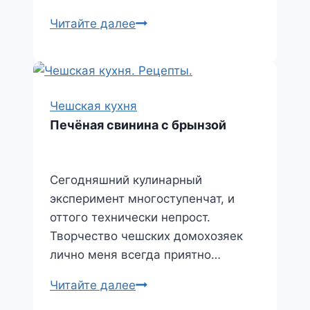
Куриная
Читайте далее
rolada
Чешская кухня
Печёная свинина с брынзой
Сегодняшний кулинарный
эксперимент многоступенчат, и
оттого технически непрост.
Творчество чешских домохозяек
лично меня всегда приятно…
Печёная
Читайте далее
свинина