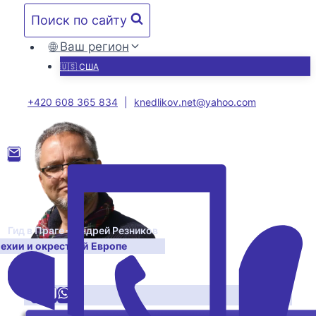
Перейти
Поиск по сайту
к
содержимому
🌐 Ваш регион
🇺🇸 США
+420 608 365 834
|
knedlikov.net@yahoo.com
Гид в Праге – Андрей Резников
Чехии и окрестной Европе