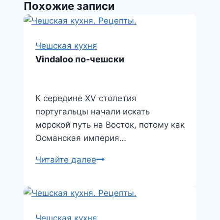
Похожие записи
p
u
l
а
a
в
s
и
Чешская кухня
s
т
Vindaloo по-чешски
n
ь
i
К середине XV столетия
k
португальцы начали искать
i
морской путь на Восток, потому как
Османская империя…
Vindaloo
Читайте далее
по-
чешски
Чешская кухня