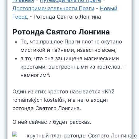
Главная
-
Путеводитель по Праге
-
Достопримечательности Праги
-
Новый
Город
-
Ротонда Святого Лонгина
Ротонда Святого Лонгина
То, что прошлое Праги плотно окутано
мистикой и тайнами, известно всем,
а то, что она защищена магическими
крестами, выстроенными из костёлов, –
немногим*.
Один из этих крестов называется «Kříž
románských kostelů», и в него входит
ротонда Святого Лонгина.
О ней сейчас и будет рассказ.