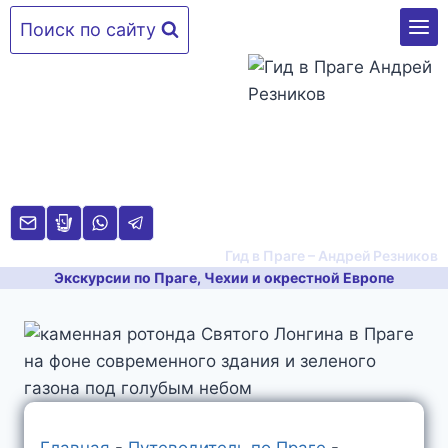
Перейти
Поиск по сайту
к
содержимому
Гид в Праге – Андрей Резников
Экскурсии по Праге, Чехии и окрестной Европе