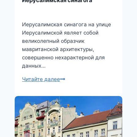
Иерусалимская синагога
Иерусалимская синагога на улице
Иерусалимской являет собой
великолепный образчик
мавританской архитектуры,
совершенно нехарактерной для
данных…
Иерусалимская
Читайте далее
синагога