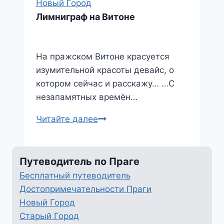
Новый Город
Лимниграф на Витоне
На пражском Витоне красуется
изумительной красоты девайс, о
котором сейчас и расскажу… …С
незапамятных времён…
Лимниграф
Читайте далее
на
Витоне
Путеводитель по Праге
Бесплатный путеводитель
Достопримечательности Праги
Новый Город
Старый Город