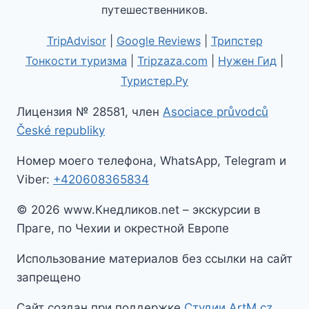
путешественников.
TripAdvisor
|
Google Reviews
|
Трипстер
Тонкости туризма
|
Tripzaza.com
|
Нужен Гид
|
Туристер.Ру
Лицензия № 28581, член
Asociace průvodců
České republiky
Номер моего телефона, WhatsApp, Telegram и
Viber:
+420608365834
© 2026 www.Кнедликов.net – экскурсии в
Праге, по Чехии и окрестной Европе
Использование материалов без ссылки на сайт
запрещено
Сайт создан при поддержке
Студии ArtM.cz