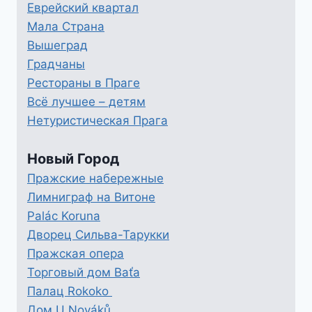
Еврейский квартал
Мала Страна
Вышеград
Градчаны
Рестораны в Праге
Всё лучшее – детям
Нетуристическая Прага
Новый Город
Пражские набережные
Лимниграф на Витоне
Palác Koruna
Дворец Сильва-Тарукки
Пражская опера
Торговый дом Baťa
Палац Rokoko
Дом U Nováků