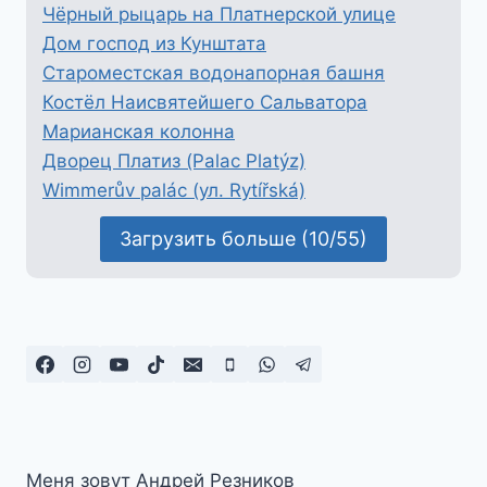
Чёрный рыцарь на Платнерской улице
Дом господ из Кунштата
Староместская водонапорная башня
Костёл Наисвятейшего Сальватора
Марианская колонна
Дворец Платиз (Palac Platýz)
Wimmerův palác (ул. Rytířská)
Загрузить больше (10/55)
Меня зовут Андрей Резников