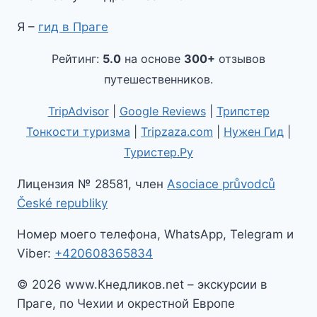
Я –
гид в Праге
Рейтинг:
5.0
на основе
300+
отзывов
путешественников.
TripAdvisor
|
Google Reviews
|
Трипстер
Тонкости туризма
|
Tripzaza.com
|
Нужен Гид
|
Туристер.Ру
Лицензия № 28581, член
Asociace průvodců
České republiky
Номер моего телефона, WhatsApp, Telegram и
Viber:
+420608365834
© 2026 www.Кнедликов.net – экскурсии в
Праге, по Чехии и окрестной Европе