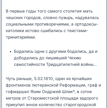
В первые годы того самого столетия мать
чешских городов, словно пузырь, надувалась
социальными противоречиями, а ортодоксы-
католики истово сшибались с теистами-
тринитариями.
Бодались одни с другими бодались, да и
дободались до лишившей Чехию
самостийности Тридцатилетней войны…
Чуть раньше, 5.02.1610, один из ярчайших
фронтменов лютеранской Реформации, граф и
гофмаршал Яхим Ондржей Шлик*, в сотне
метров от Староместской площади задорого
прикупил энное количество старогородской