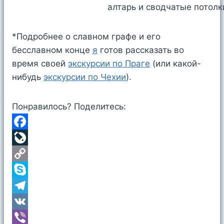
*Подробнее о славном графе и его
бесславном конце
я
готов рассказать во
время своей
экскурсии по Праге
(или какой-
нибудь
экскурсии по Чехии
).
Понравилось? Поделитесь:
F
a
L
c
i
C
e
v
o
S
b
e
p
k
T
o
J
y
y
e
V