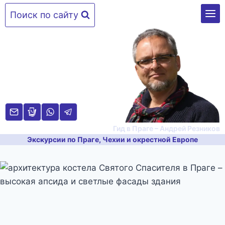
Перейти
Поиск по сайту
к
содержимому
Гид в Праге – Андрей Резников
Экскурсии по Праге, Чехии и окрестной Европе