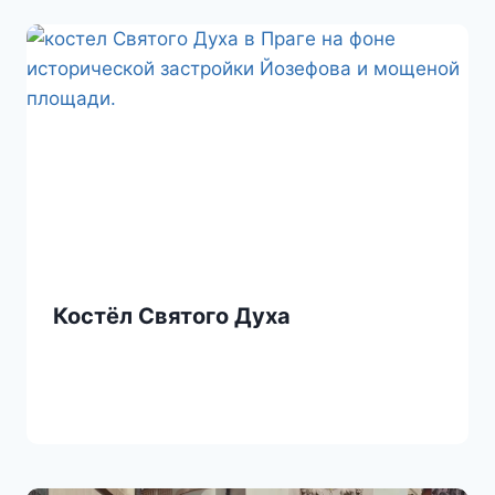
i
k
i
Костёл Святого Духа