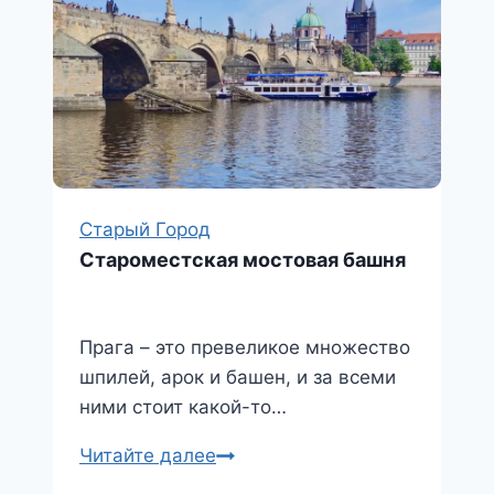
Старый Город
Староместская мостовая башня
Прага – это превеликое множество
шпилей, арок и башен, и за всеми
ними стоит какой-то…
Староместская
Читайте далее
мостовая