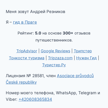
Меня зовут Андрей Резников
Я –
гид в Праге
Рейтинг:
5.0
на основе
300+
отзывов
путешественников.
TripAdvisor
|
Google Reviews
|
Трипстер
Тонкости туризма
|
Tripzaza.com
|
Нужен Гид
|
Туристер.Ру
Лицензия № 28581, член
Asociace průvodců
České republiky
Номер моего телефона, WhatsApp, Telegram и
Viber:
+420608365834