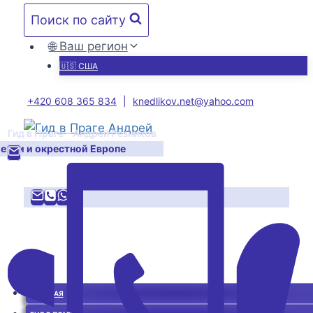
Перейти
Поиск по сайту
к
содержимому
🌐 Ваш регион
🇺🇸 США
+420 608 365 834
|
knedlikov.net@yahoo.com
Гид в Праге – Андрей Резников
Чехии и окрестной Европе
ГЛАВНАЯ