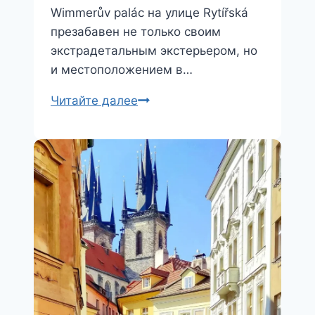
i
Wimmerův palác на улице Rytířská
презабавен не только своим
экстрадетальным экстерьером, но
и местоположением в…
Wimmerův
Читайте далее
palác
(ул.
Rytířská)