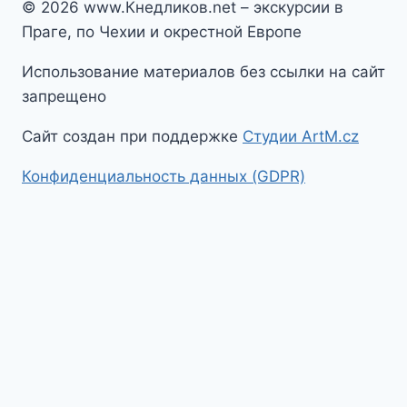
© 2026 www.Кнедликов.net – экскурсии в
Праге, по Чехии и окрестной Европе
Использование материалов без ссылки на сайт
запрещено
Сайт создан при поддержке
Студии ArtM.cz
Конфиденциальность данных (GDPR)
На главную
Гид в Праге
Экскурсии по Праге
Экскурсии по Чехии
Экскурсии по Европе
Toggle
Путеводитель по Праге
child
Путеводитель по Праге
menu
Toggle
Достопримечательности Праги