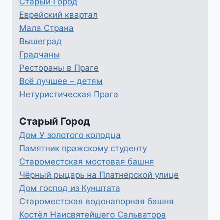
Старый Город
Еврейский квартал
Мала Страна
Вышеград
Градчаны
Рестораны в Праге
Всё лучшее – детям
Нетуристическая Прага
Старый Город
Дом У золотого колодца
Памятник пражскому студенту
Староместская мостовая башня
Чёрный рыцарь на Платнерской улице
Дом господ из Кунштата
Староместская водонапорная башня
Костёл Наисвятейшего Сальватора