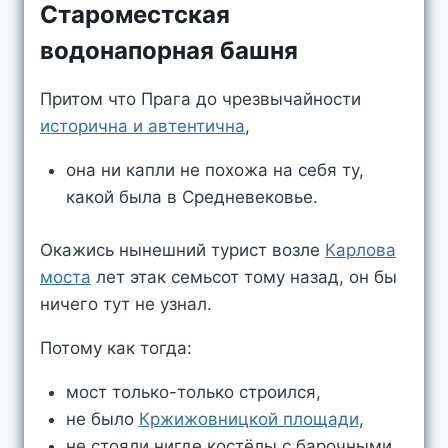
Староместская
водонапорная башня
Притом что Прага до чрезвычайности
исторична и автентична
,
она ни капли не похожа на себя ту,
какой была в Средневековье.
Окажись нынешний турист возле
Карлова
моста
лет этак семьсот тому назад, он бы
ничего тут не узнал.
Потому как тогда:
мост только-только строился,
не было
Кржижовницкой площади
,
не стояли нигде костёлы с барочными