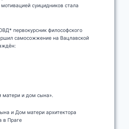
 мотивацией суицидников стала
в ОВД* первокурсник философского
вершил самосожжение на Вацлавской
аждён:
м матери и дом сына».