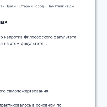
ти Праги
-
Старый Город
-
Памятник «Дом
на»
то напротив Философского факультета,
ся на этом факультете…
а
ого самопожертвования.
практиковалось в основном по