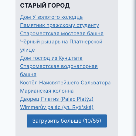
СТАРЫЙ ГОРОД
Дом У золотого колодца
Памятник пражскому студенту
Староместская мостовая башня
Чёрный рыцарь на Платнерской
улице
Дом господ из Кунштата
Староместская водонапорная
башня
Костёл Наисвятейшего Сальватора
Марианская колонна
Дворец Платиз (Palac Platýz)
Wimmerův palác (ул. Rytířská)
Загрузить больше (10/55)