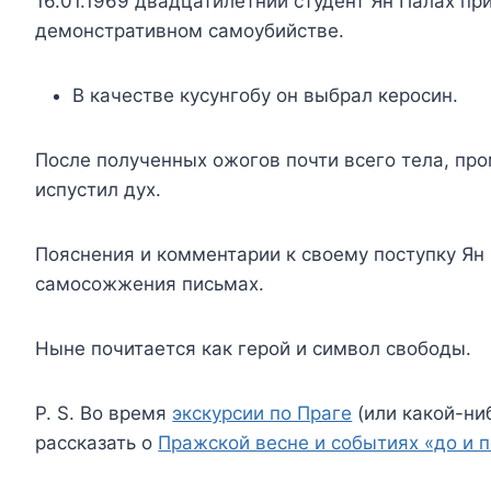
16.01.1969 двадцатилетний студент Ян Палах пр
демонстративном самоубийстве.
В качестве кусунгобу он выбрал керосин.
После полученных ожогов почти всего тела, про
испустил дух.
Пояснения и комментарии к своему поступку Ян
самосожжения письмах.
Ныне почитается как герой и символ свободы.
P. S. Во время
экскурсии по Праге
(или какой-ни
рассказать о
Пражской весне и событиях «до и 