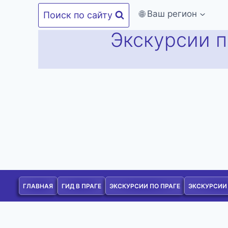
Перейти
🌐 Ваш регион
Поиск по сайту
к
Экскурсии п
содержимому
ГЛАВНАЯ
ГИД В ПРАГЕ
ЭКСКУРСИИ ПО ПРАГЕ
ЭКСКУРСИИ