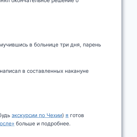
инял окончательное решение о
мучившись в больнице три дня, парень
 написал в составленных накануне
будь
экскурсии по Чехии
)
я
готов
после»
больше и подробнее.