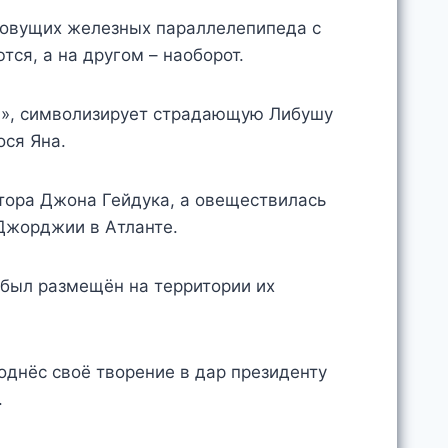
ровущих железных параллелепипеда с
тся, а на другом – наоборот.
и», символизирует страдающую Либушу
ося Яна.
тора Джона Гейдука, а овеществилась
 Джорджии в Атланте.
 был размещён на территории их
однёс своё творение в дар президенту
.