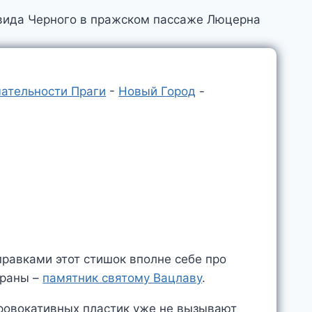
ательности Праги
-
Новый Город
-
равками этот стишок вполне себе про
траны –
памятник святому Вацлаву
.
ровокативных пластик уже не вызывают