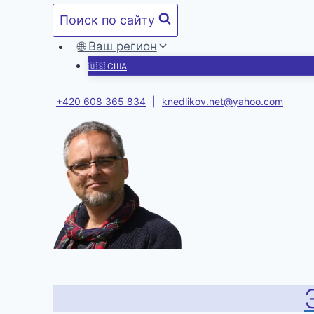
Перейти
Поиск по сайту
к
содержимому
🌐 Ваш регион
🇺🇸 США
+420 608 365 834
|
knedlikov.net@yahoo.com