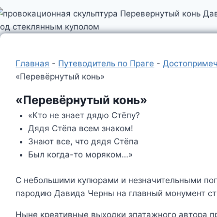
Главная
-
Путеводитель по Праге
-
Достопримеч
«Перевёрнутый конь»
«Перевёрнутый конь»
«Кто не знает дядю Стёпу?
Дядя Стёпа всем знаком!
Знают все, что дядя Стёпа
Был когда-то моряком…»
С небольшими купюрами и незначительными поп
пародию Давида Черны на главный монумент с
Ныне креативные выходки эпатажного автора п