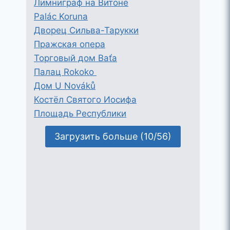
Лимниграф на Витоне
Palác Koruna
Дворец Сильва-Тарукки
Пражская опера
Торговый дом Baťa
Палац Rokoko
Дом U Nováků
Костёл Святого Иосифа
Площадь Республики
Загрузить больше (10/56)