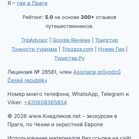
Я –
гид в Праге
Рейтинг:
5.0
на основе
300+
отзывов
путешественников.
TripAdvisor
|
Google Reviews
|
Трипстер
Тонкости туризма
|
Tripzaza.com
|
Нужен Гид
|
Туристер.Ру
Лицензия № 28581, член
Asociace průvodců
České republiky
Номер моего телефона, WhatsApp, Telegram и
Viber:
+420608365834
© 2026 www.Кнедликов.net – экскурсии в
Праге, по Чехии и окрестной Европе
Использование материалов без ссылки на сайт