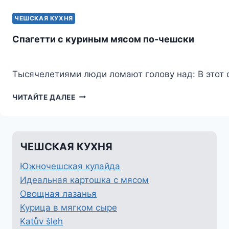
ЧЕШСКАЯ КУХНЯ
Спагетти с куриным мясом по-чешски
Тысячелетиями люди ломают голову над: В этот 
СПАГЕТТИ
ЧИТАЙТЕ ДАЛЕЕ
С
КУРИНЫМ
МЯСОМ
ПО-
ЧЕШСКАЯ КУХНЯ
ЧЕШСКИ
Южночешская кулайда
Идеальная картошка с мясом
Овощная лазанья
Курица в мягком сыре
Katův šleh